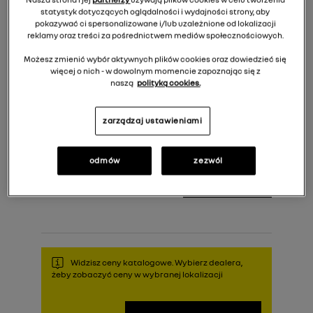
statystyk dotyczących oglądalności i wydajności strony, aby
pokazywać ci spersonalizowane i/lub uzależnione od lokalizacji
reklamy oraz treści za pośrednictwem mediów społecznościowych.
Możesz zmienić wybór aktywnych plików cookies oraz dowiedzieć się
więcej o nich - w dowolnym momencie zapoznając się z
naszą
polityką cookies.
zarządzaj ustawieniami
1 419,00 zł
Cena rekomendowana:
odmów
zezwól
Do koszyka
Widzisz ceny katalogowe. Wybierz dealera,
żeby zobaczyć ceny w wybranej lokalizacji