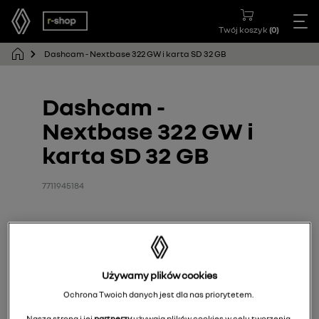
Twój koszyk
(
0
)
Dashcam - Nextbase 322 GW i karta SD 32 GB
Dashcam -
Nextbase 322 GW i
karta SD 32 GB
7711945184
Używamy plików cookies
Ochrona Twoich danych jest dla nas priorytetem.
Nasza strona i jej
partnerzy
używają plików cookies w celu tworzenia