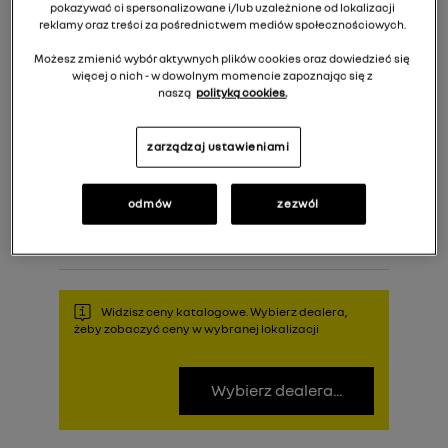
pokazywać ci spersonalizowane i/lub uzależnione od lokalizacji
reklamy oraz treści za pośrednictwem mediów społecznościowych.
Możesz zmienić wybór aktywnych plików cookies oraz dowiedzieć się
więcej o nich - w dowolnym momencie zapoznając się z
naszą
polityką cookies.
zarządzaj ustawieniami
87,00 zł
Cena rekomendowana:
odmów
zezwól
Do koszyka
Widzisz ceny katalogowe. Wybierz dealera,
żeby zobaczyć ceny w wybranej lokalizacji
Wybierz dealera...