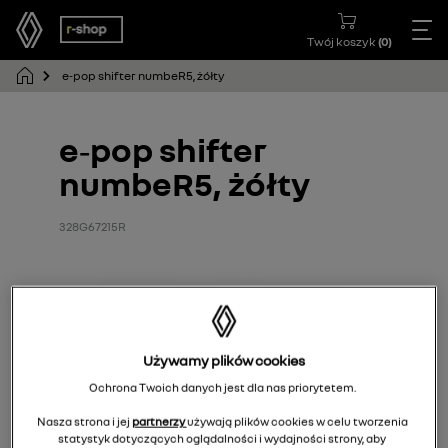
Twój koszyk
(
0
)
e‑pop shifter numbeR5, żółty
e‑pop shifter
numbeR5, żółty
328G67215R
Używamy plików cookies
Ochrona Twoich danych jest dla nas priorytetem.
Nasza strona i jej
partnerzy
używają plików cookies w celu tworzenia
statystyk dotyczących oglądalności i wydajności strony, aby