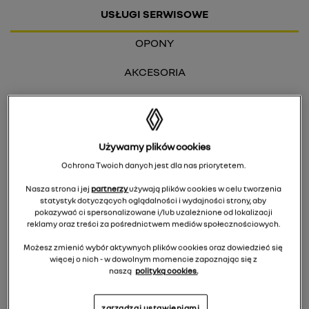
USŁUGI SERWISOWE
OPONY
AKCESORIA
UMOWY SERWISOWE
GWARANCJA ODNAWIALNA
Używamy plików cookies
Ochrona Twoich danych jest dla nas priorytetem.
Zyskaj do 1 roku Gwarancji Odnawialnej
Nasza strona i jej
partnerzy
używają plików cookies w celu tworzenia
Renault
statystyk dotyczących oglądalności i wydajności strony, aby
pokazywać ci spersonalizowane i/lub uzależnione od lokalizacji
reklamy oraz treści za pośrednictwem mediów społecznościowych.
zapytaj o szczegóły
Możesz zmienić wybór aktywnych plików cookies oraz dowiedzieć się
więcej o nich - w dowolnym momencie zapoznając się z
naszą
polityką cookies.
zarządzaj ustawieniami