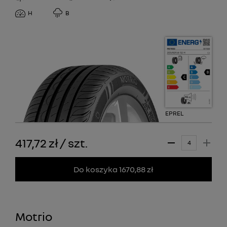
H
B
EPREL
417,72 zł
/
szt.
Do koszyka 1670,88 zł
Motrio