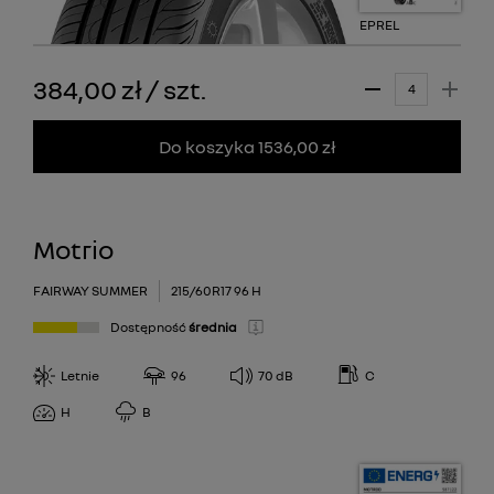
EPREL
384,00 zł
/
szt.
Do koszyka 1536,00 zł
Motrio
FAIRWAY SUMMER
215/60R17 96 H
Dostępność
średnia
Letnie
96
70
dB
C
H
B