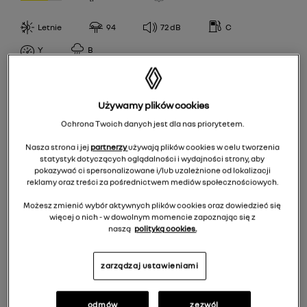
H
CPCOOPER
100,98
Letnie
94
72
dB
C
V
Debica
WYDAJNOŚĆ PALIWOWA
103,101
T
Y
B
Firestone
A
104,102
W
Fulda
KLASA PRZYCZEPNOŚCI
B
105,103
(Y)
NokianTyres
Używamy plików cookies
A
C
106,104
R
Semperit
Ochrona Twoich danych jest dla nas priorytetem.
POZIOM HAŁASU
B
D
107,105
Uniroyal
Nasza strona i jej
partnerzy
używają plików cookies w celu tworzenia
66
C
E
109,107
statystyk dotyczących oglądalności i wydajności strony, aby
pokazywać ci spersonalizowane i/lub uzależnione od lokalizacji
67
D
112,110
reklamy oraz treści za pośrednictwem mediów społecznościowych.
EPREL
68
83
Możesz zmienić wybór aktywnych plików cookies oraz dowiedzieć się
więcej o nich - w dowolnym momencie zapoznając się z
69
329,00 zł
/
szt.
84
naszą
polityką cookies.
70
85
Do koszyka 1316,00 zł
71
zarządzaj ustawieniami
86
72
87
odmów
zezwól