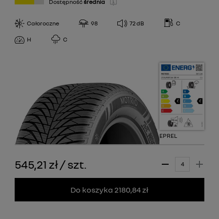
Dostępność
średnia
Całoroczne
98
72
dB
C
H
C
EPREL
545,21 zł
/
szt.
Do koszyka 2180,84 zł