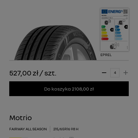
EPREL
527,00 zł
/
szt.
Do koszyka 2108,00 zł
Motrio
FAIRWAY ALL SEASON
215/65R16 98 H