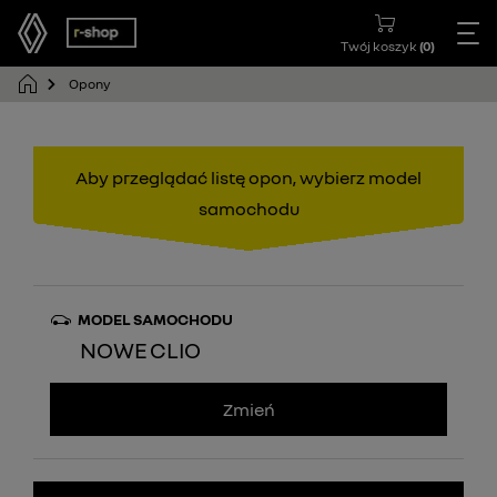
Twój koszyk
(
0
)
Opony
Aby przeglądać listę opon, wybierz model
samochodu
MODEL SAMOCHODU
NOWE CLIO
Zmień