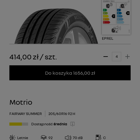
EPREL
414,00 zł
/
szt.
Do koszyka 1656,00 zł
Motrio
FAIRWAY SUMMER
205/60R16 92 H
Dostępność
średnia
Letnie
92
70
dB
C