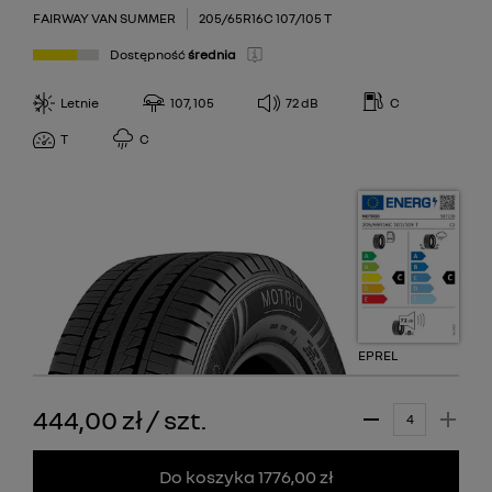
FAIRWAY VAN SUMMER
205/65R16C 107/105 T
Dostępność
średnia
Letnie
107, 105
72
dB
C
T
C
EPREL
444,00 zł
/
szt.
Do koszyka 1776,00 zł