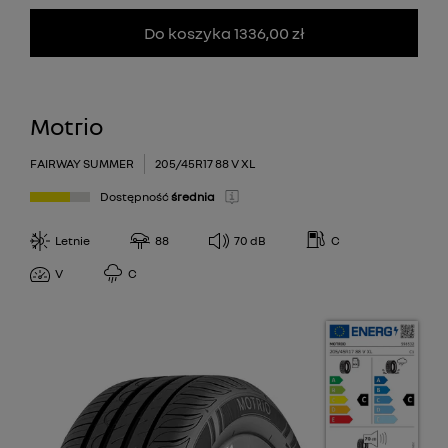
103
Do koszyka 1336,00 zł
104
106
99,97
Motrio
FAIRWAY SUMMER
205/45R17 88 V XL
Dostępność
średnia
Letnie
88
70
dB
C
V
C