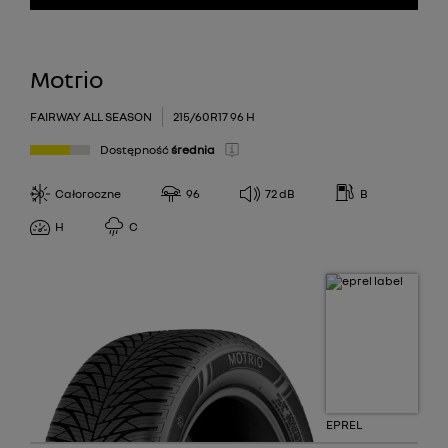
Motrio
FAIRWAY ALL SEASON
215/60R17 96 H
Dostępność
średnia
Całoroczne
96
72
dB
B
H
C
EPREL