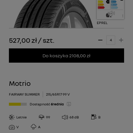
EPREL
527,00 zł
/
szt.
Do koszyka 2108,00 zł
Motrio
FAIRWAY SUMMER
215/65R17 99 V
Dostępność
średnia
Letnie
99
68
dB
B
V
A