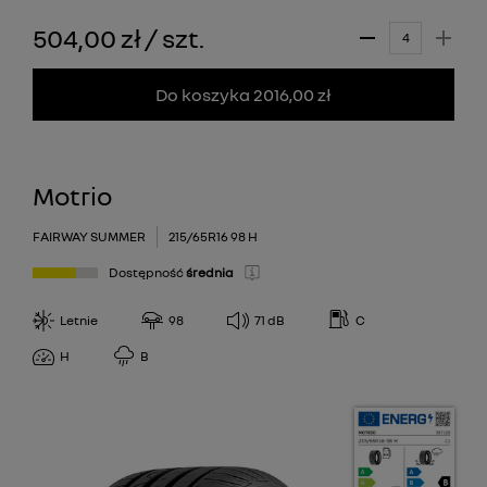
504,00 zł
/
szt.
Do koszyka 2016,00 zł
Motrio
FAIRWAY SUMMER
215/65R16 98 H
Dostępność
średnia
Letnie
98
71
dB
C
H
B