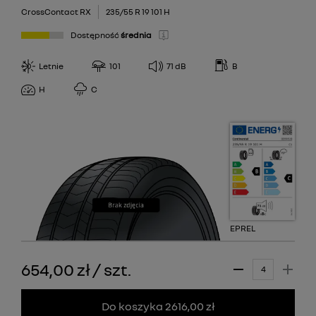
CrossContact RX
235/55 R 19 101 H
Dostępność
średnia
Letnie
101
71
dB
B
H
C
EPREL
654,00 zł
/
szt.
Do koszyka 2616,00 zł