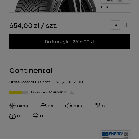
EPREL
654,00 zł
/
szt.
Do koszyka 2616,00 zł
Continental
CrossContact LX Sport
235/55 R 19 101 H
Dostępność
średnia
Letnie
101
71
dB
C
H
C