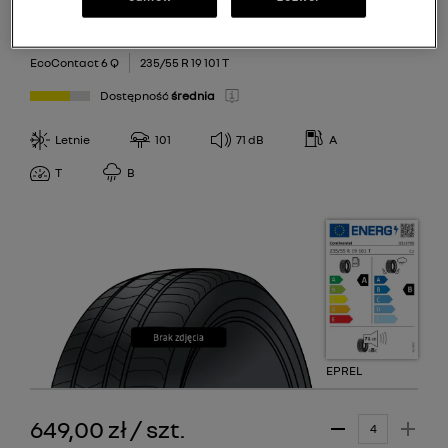
Continental
EcoContact 6 Q
235/55 R 19 101 T
Dostępność
średnia
Letnie
101
71
dB
A
T
B
EPREL
649,00 zł
/
szt.