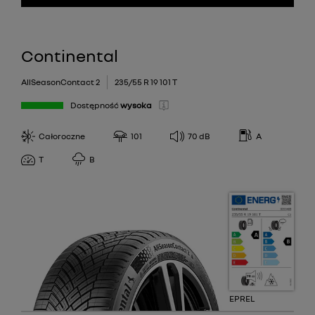
Continental
AllSeasonContact 2
235/55 R 19 101 T
Dostępność
wysoka
Całoroczne
101
70
dB
A
T
B
EPREL