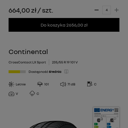
664,00 zł
/
szt.
Do koszyka 2656,00 zł
Continental
CrossContact LX Sport
235/55 R 19 101 V
Dostępność
średnia
Letnie
101
71
dB
C
V
C