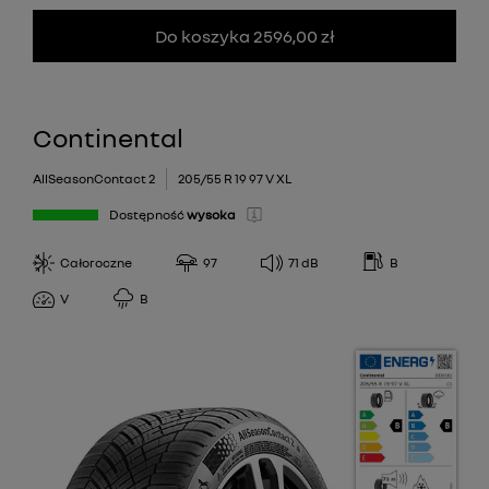
Do koszyka 2596,00 zł
Continental
AllSeasonContact 2
205/55 R 19 97 V XL
Dostępność
wysoka
Całoroczne
97
71
dB
B
V
B