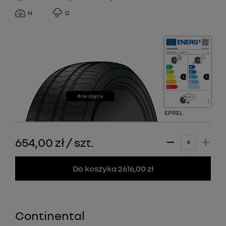
H
C
EPREL
654,00 zł
/
szt.
Do koszyka 2616,00 zł
Continental