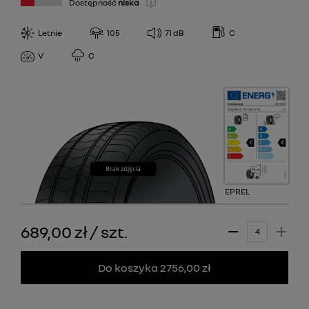
Dostępność
niska
Letnie
105
71
dB
C
V
C
EPREL
689,00 zł
/
szt.
Do koszyka 2756,00 zł