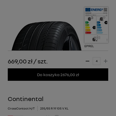
EPREL
669,00 zł
/
szt.
Do koszyka 2676,00 zł
Continental
CrossContact H/T
235/55 R 19 105 V XL