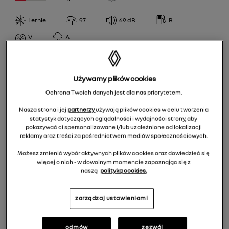
T
Debica
97
Letnie
97
69
dB
B
H
Firestone
WYDAJNOŚĆ PALIWOWA
99
Y
V
A
Fulda
A
100
W
NokianTyres
KLASA PRZYCZEPNOŚCI
B
101
(Y)
Semperit
Używamy plików cookies
A
C
102
Uniroyal
Ochrona Twoich danych jest dla nas priorytetem.
POZIOM HAŁASU
B
D
105
Nasza strona i jej
partnerzy
używają plików cookies w celu tworzenia
66
C
statystyk dotyczących oglądalności i wydajności strony, aby
pokazywać ci spersonalizowane i/lub uzależnione od lokalizacji
68
reklamy oraz treści za pośrednictwem mediów społecznościowych.
EPREL
69
Możesz zmienić wybór aktywnych plików cookies oraz dowiedzieć się
więcej o nich - w dowolnym momencie zapoznając się z
70
604,00 zł
/
szt.
naszą
polityką cookies.
71
Do koszyka 2416,00 zł
72
zarządzaj ustawieniami
odmów
zezwól