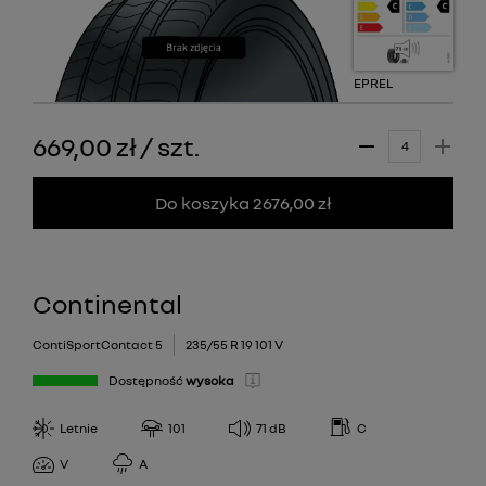
EPREL
669,00 zł
/
szt.
Do koszyka 2676,00 zł
Continental
ContiSportContact 5
235/55 R 19 101 V
Dostępność
wysoka
Letnie
101
71
dB
C
V
A