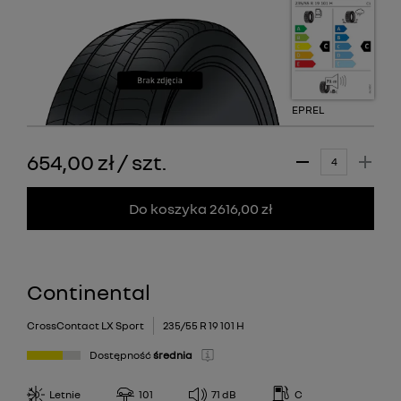
EPREL
654,00 zł
/
szt.
Do koszyka 2616,00 zł
Continental
CrossContact LX Sport
235/55 R 19 101 H
Dostępność
średnia
Letnie
101
71
dB
C