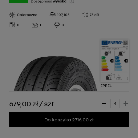
Dostępność
wysoka
Całoroczne
107, 105
73
dB
B
T
B
EPREL
679,00 zł
/
szt.
Do koszyka 2716,00 zł