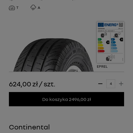
T
A
EPREL
624,00 zł
/
szt.
Do koszyka 2496,00 zł
Continental