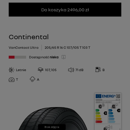
Do koszyka 2496,00 zł
Continental
VanContact Ultra
205/65 R 16 C 107/105 T 103 T
Dostępność
niska
Letnie
107, 105
71
dB
B
T
A