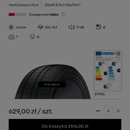
VanContact Ultra
215/65 R 16 C 106/104 T
Dostępność
niska
Letnie
106, 104
71
dB
B
T
A
EPREL
629,00 zł
/
szt.
Do koszyka 2516,00 zł