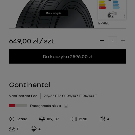
EPREL
649,00 zł
/
szt.
Do koszyka 2596,00 zł
Continental
VanContact Eco
215/65 R 16 C 109/107 T 106/104 T
Dostępność
niska
Letnie
109, 107
72
dB
A
T
A