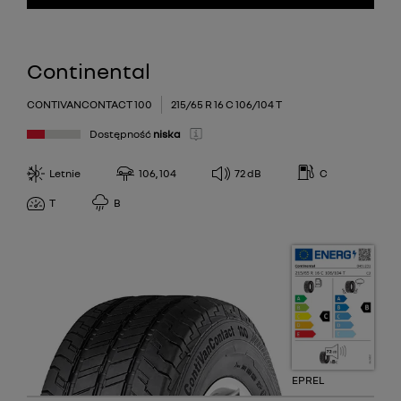
Continental
CONTIVANCONTACT 100
215/65 R 16 C 106/104 T
Dostępność
niska
Letnie
106, 104
72
dB
C
T
B
EPREL