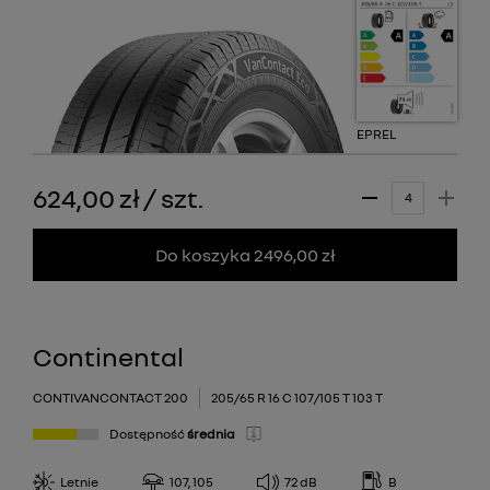
EPREL
624,00 zł
/
szt.
Do koszyka 2496,00 zł
Continental
CONTIVANCONTACT 200
205/65 R 16 C 107/105 T 103 T
Dostępność
średnia
Letnie
107, 105
72
dB
B