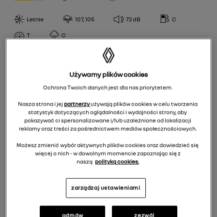
R
CPCOOPER
106,104
Letnie
107, 105
72
dB
C
H
Firestone
WYDAJNOŚĆ PALIWOWA
107,105
T
C
NokianTyres
A
109,107
Semperit
KLASA PRZYCZEPNOŚCI
B
112,110
Uniroyal
Używamy plików cookies
A
C
Ochrona Twoich danych jest dla nas priorytetem.
POZIOM HAŁASU
B
D
Nasza strona i jej
partnerzy
używają plików cookies w celu tworzenia
68
C
statystyk dotyczących oglądalności i wydajności strony, aby
pokazywać ci spersonalizowane i/lub uzależnione od lokalizacji
69
reklamy oraz treści za pośrednictwem mediów społecznościowych.
EPREL
70
Możesz zmienić wybór aktywnych plików cookies oraz dowiedzieć się
więcej o nich - w dowolnym momencie zapoznając się z
71
444,00 zł
/
szt.
naszą
polityką cookies.
72
Do koszyka 1776,00 zł
73
zarządzaj ustawieniami
74
odmów
zezwól