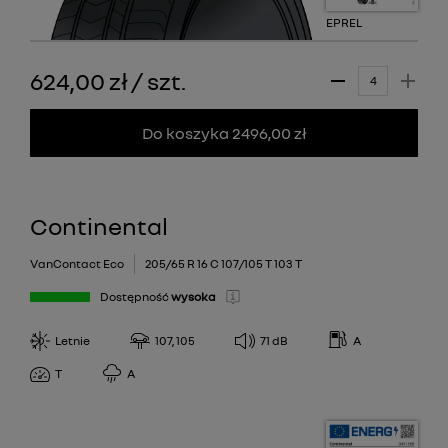
EPREL
624,00 zł
/
szt.
Do koszyka 2496,00 zł
Continental
VanContact Eco
205/65 R 16 C 107/105 T 103 T
Dostępność
wysoka
Letnie
107, 105
71
dB
A
T
A