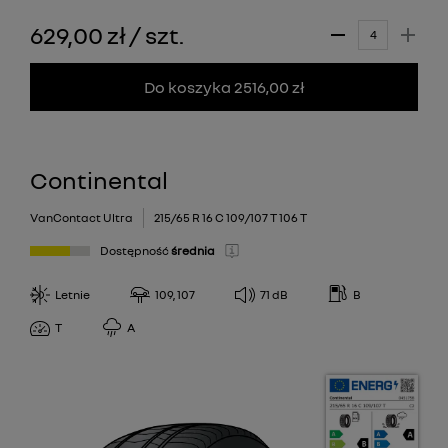
629,00 zł
/
szt.
Do koszyka 2516,00 zł
Continental
VanContact Ultra
215/65 R 16 C 109/107 T 106 T
Dostępność
średnia
Letnie
109, 107
71
dB
B
T
A