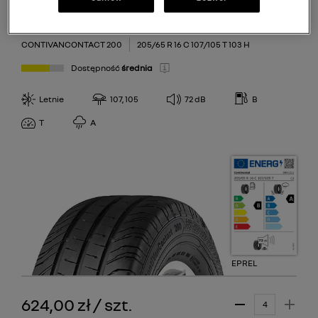
75
Continental
CONTIVANCONTACT 200
205/65 R 16 C 107/105 T 103 H
Dostępność
średnia
Letnie
107, 105
72
dB
B
T
A
EPREL
624,00 zł
/
szt.