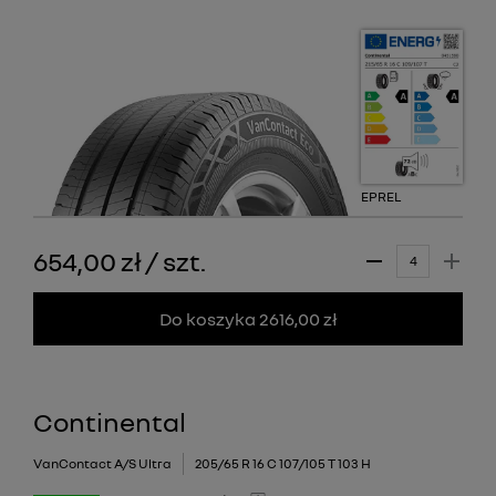
EPREL
654,00 zł
/
szt.
Do koszyka 2616,00 zł
Continental
VanContact A/S Ultra
205/65 R 16 C 107/105 T 103 H