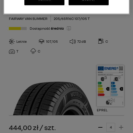
73
Motrio
74
FAIRWAY VAN SUMMER
205/65R16C 107/105 T
Dostępność
średnia
Letnie
107, 105
72
dB
C
T
C
EPREL
444,00 zł
/
szt.