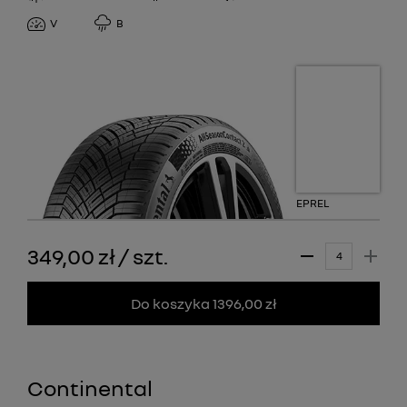
V
B
EPREL
349,00 zł
/
szt.
Do koszyka 1396,00 zł
Continental