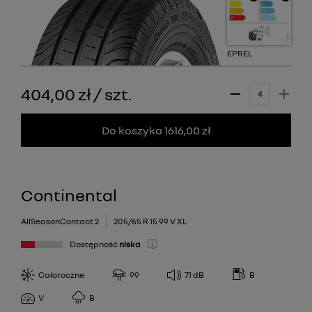
EPREL
404,00 zł
/
szt.
Do koszyka 1616,00 zł
Continental
AllSeasonContact 2
205/65 R 15 99 V XL
Dostępność
niska
Całoroczne
99
71
dB
B
V
B