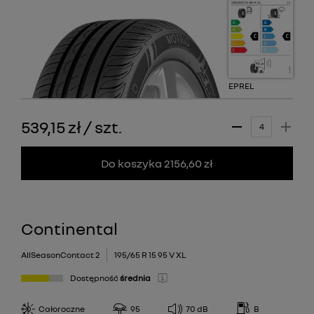
EPREL
539,15 zł
/
szt.
Do koszyka 2156,60 zł
Continental
AllSeasonContact 2
195/65 R 15 95 V XL
Dostępność
średnia
Całoroczne
95
70
dB
B