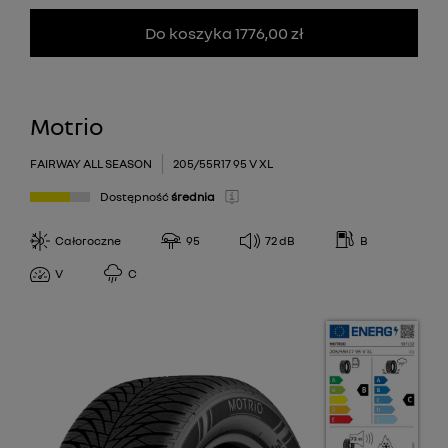
Do koszyka 1776,00 zł
Motrio
FAIRWAY ALL SEASON
205/55R17 95 V XL
Dostępność
średnia
Całoroczne
95
72
dB
B
V
C