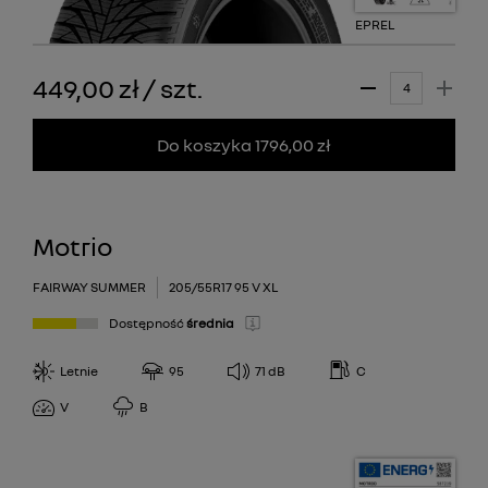
EPREL
449,00 zł
/
szt.
Do koszyka 1796,00 zł
Motrio
FAIRWAY SUMMER
205/55R17 95 V XL
Dostępność
średnia
Letnie
95
71
dB
C
V
B