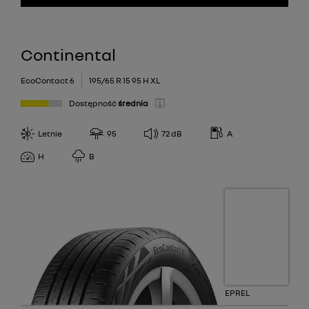
Continental
EcoContact 6
195/65 R 15 95 H XL
Dostępność
średnia
Letnie
95
72
dB
A
H
B
EPREL