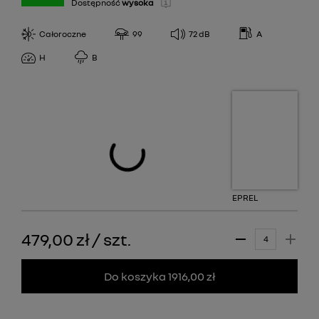
Dostępność
wysoka
Całoroczne
99
72
dB
A
H
B
EPREL
479,00 zł
/
szt.
Do koszyka 1916,00 zł