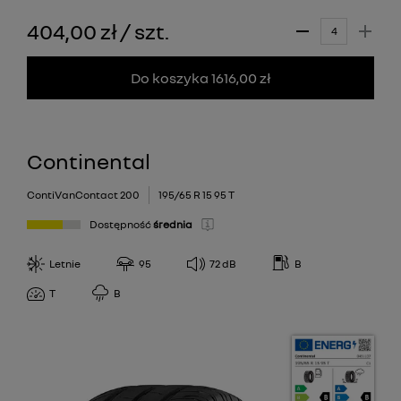
404,00 zł
/
szt.
Do koszyka 1616,00 zł
Continental
ContiVanContact 200
195/65 R 15 95 T
Dostępność
średnia
Letnie
95
72
dB
B
T
B