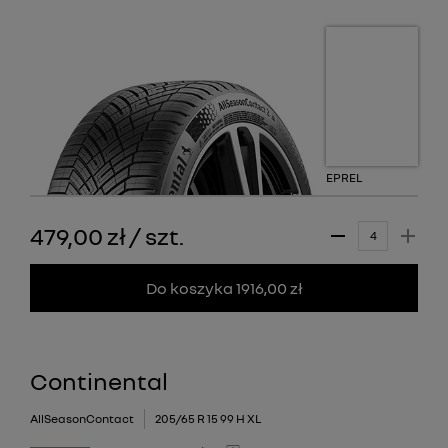
EPREL
479,00 zł
/
szt.
Do koszyka 1916,00 zł
Continental
AllSeasonContact
205/65 R 15 99 H XL