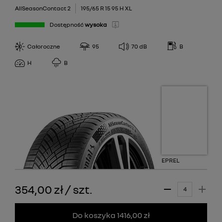
AllSeasonContact 2
195/65 R 15 95 H XL
Dostępność
wysoka
Całoroczne
95
70
dB
B
H
B
EPREL
354,00 zł
/
szt.
Do koszyka 1416,00 zł