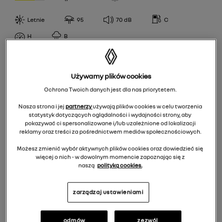
T
CPCOOPER
102,100
Letnie
95
70
dB
C
V
Debica
WYDAJNOŚĆ PALIWOWA
103,101
W
H
B
Firestone
A
104,102
Y
Fulda
KLASA PRZYCZEPNOŚCI
B
107,105
R
NokianTyres
Używamy plików cookies
A
C
95
Semperit
Ochrona Twoich danych jest dla nas priorytetem.
POZIOM HAŁASU
B
D
96
Uniroyal
Nasza strona i jej
partnerzy
używają plików cookies w celu tworzenia
66
C
E
97
statystyk dotyczących oglądalności i wydajności strony, aby
pokazywać ci spersonalizowane i/lub uzależnione od lokalizacji
67
98,96
reklamy oraz treści za pośrednictwem mediów społecznościowych.
EPREL
68
99
Możesz zmienić wybór aktywnych plików cookies oraz dowiedzieć się
więcej o nich - w dowolnym momencie zapoznając się z
69
279,00 zł
/
szt.
100
naszą
polityką cookies.
70
100,98
Do koszyka 1116,00 zł
71
zarządzaj ustawieniami
99,97
72
odmów
zezwól