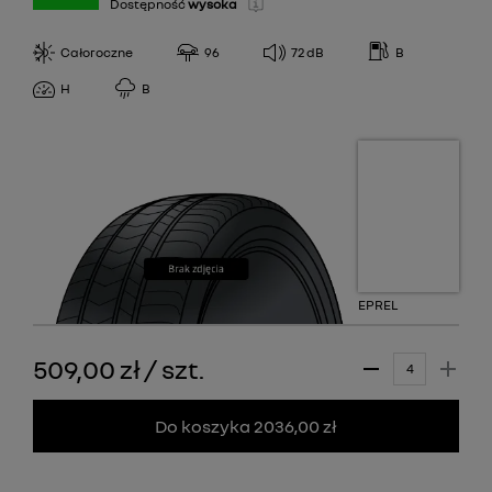
Dostępność
wysoka
Całoroczne
96
72
dB
B
H
B
EPREL
509,00 zł
/
szt.
Do koszyka 2036,00 zł