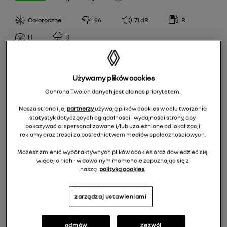
96
Całoroczne
96
71
dB
B
WYDAJNOŚĆ PALIWOWA
H
B
A
KLASA PRZYCZEPNOŚCI
B
Używamy plików cookies
A
C
Ochrona Twoich danych jest dla nas priorytetem.
POZIOM HAŁASU
B
Nasza strona i jej
partnerzy
używają plików cookies w celu tworzenia
69
statystyk dotyczących oglądalności i wydajności strony, aby
pokazywać ci spersonalizowane i/lub uzależnione od lokalizacji
70
reklamy oraz treści za pośrednictwem mediów społecznościowych.
EPREL
71
Możesz zmienić wybór aktywnych plików cookies oraz dowiedzieć się
więcej o nich - w dowolnym momencie zapoznając się z
72
624,00 zł
/
szt.
naszą
polityką cookies.
Do koszyka 2496,00 zł
zarządzaj ustawieniami
odmów
zezwól