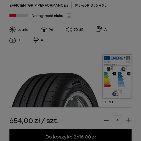
EFFICIENTGRIP PERFORMANCE 2
195/60R18 96 H XL
Dostępność
niska
Letnie
96
70
dB
A
H
A
EPREL
654,00 zł
/
szt.
Do koszyka 2616,00 zł