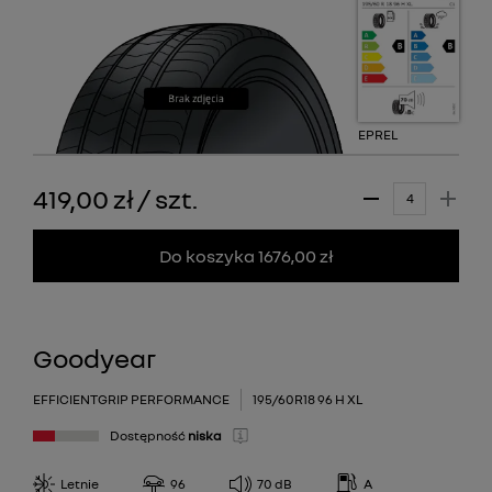
EPREL
419,00 zł
/
szt.
Do koszyka 1676,00 zł
Goodyear
EFFICIENTGRIP PERFORMANCE
195/60R18 96 H XL
Dostępność
niska
Letnie
96
70
dB
A