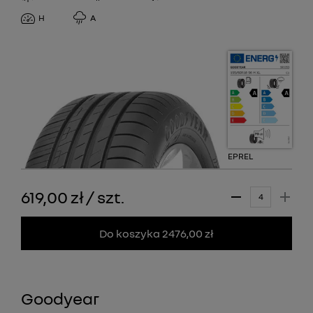
H
A
EPREL
619,00 zł
/
szt.
Do koszyka 2476,00 zł
Goodyear