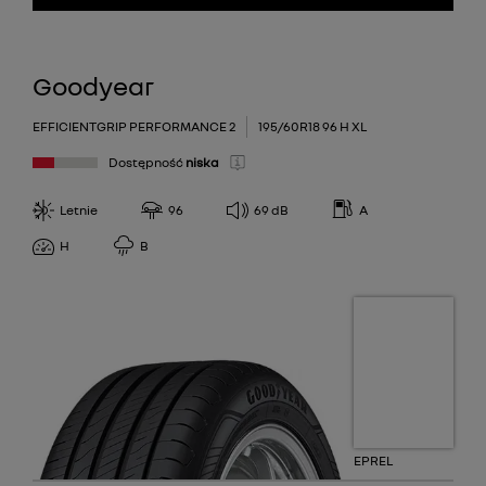
Goodyear
EFFICIENTGRIP PERFORMANCE 2
195/60R18 96 H XL
Dostępność
niska
Letnie
96
69
dB
A
H
B
EPREL