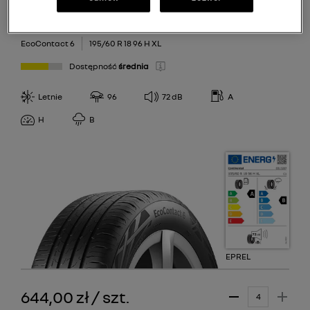
Continental
EcoContact 6
195/60 R 18 96 H XL
Dostępność
średnia
Letnie
96
72
dB
A
H
B
EPREL
644,00 zł
/
szt.