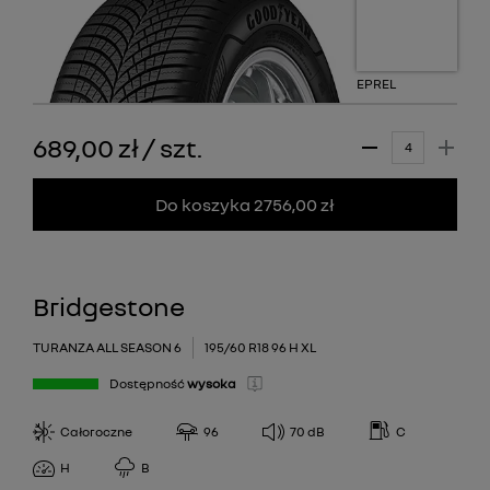
EPREL
689,00 zł
/
szt.
Do koszyka 2756,00 zł
Bridgestone
TURANZA ALL SEASON 6
195/60 R18 96 H XL
Dostępność
wysoka
Całoroczne
96
70
dB
C
H
B