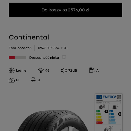
Do koszyka 2576,00 zł
Continental
EcoContact 6
195/60 R 18 96 H XL
Dostępność
niska
Letnie
96
72
dB
A
H
B