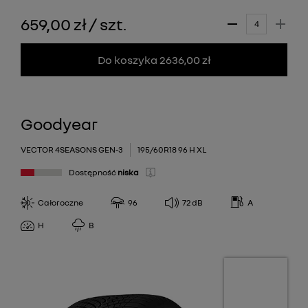
659,00 zł
/
szt.
Do koszyka 2636,00 zł
Goodyear
VECTOR 4SEASONS GEN-3
195/60R18 96 H XL
Dostępność
niska
Całoroczne
96
72
dB
A
H
B