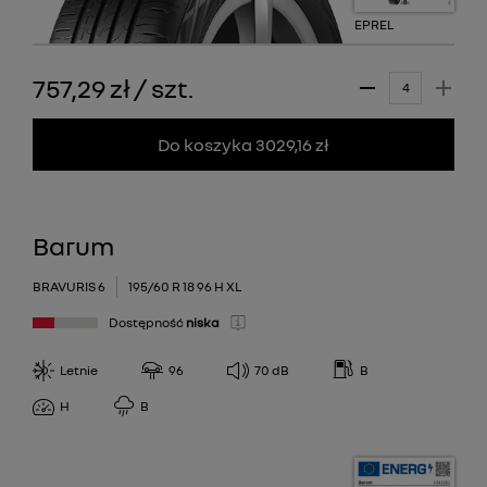
EPREL
757,29 zł
/
szt.
Do koszyka 3029,16 zł
Barum
BRAVURIS 6
195/60 R 18 96 H XL
Dostępność
niska
Letnie
96
70
dB
B
H
B