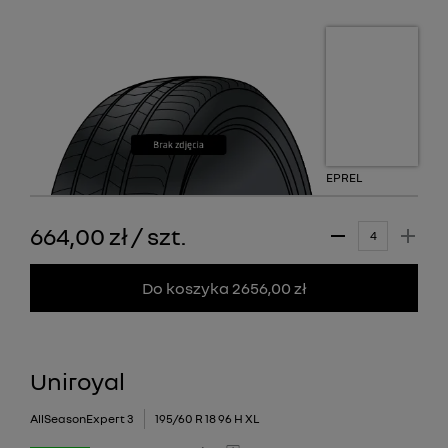
EPREL
664,00 zł
/
szt.
Do koszyka 2656,00 zł
Uniroyal
AllSeasonExpert 3
195/60 R 18 96 H XL