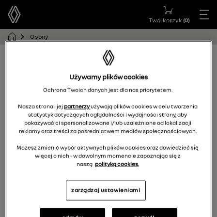
Twój koszyk
(
0
)
Opony
Używamy plików cookies
Aby przeglądać listę opon, wybierz model
samochodu
Ochrona Twoich danych jest dla nas priorytetem.
Nasza strona i jej
partnerzy
używają plików cookies w celu tworzenia
statystyk dotyczących oglądalności i wydajności strony, aby
pokazywać ci spersonalizowane i/lub uzależnione od lokalizacji
reklamy oraz treści za pośrednictwem mediów społecznościowych.
MODEL SAMOCHODU
Możesz zmienić wybór aktywnych plików cookies oraz dowiedzieć się
RENAULT 5
więcej o nich - w dowolnym momencie zapoznając się z
naszą
polityką cookies.
Zmień
zarządzaj ustawieniami