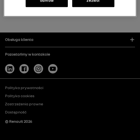
Filtruj
odmów
zezwól
Filtruj
Obsługa klienta
Pozostańmy w kontakcie
Polityka prywatności
Polityka cookies
Zastrzeżenia prawne
Dostępność
© Renault
2026