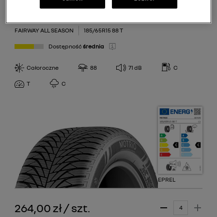
Motrio
FAIRWAY ALL SEASON
185/65R15 88 T
Dostępność
średnia
Całoroczne
88
71
dB
C
T
C
EPREL
264,00 zł
/
szt.