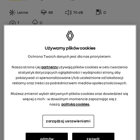
H
CPCOOPER
88
Letnie
88
70
dB
D
V
Debica
WYDAJNOŚĆ PALIWOWA
92
R
T
C
Firestone
A
97,95
S
Fulda
KLASA PRZYCZEPNOŚCI
B
NokianTyres
Używamy plików cookies
A
C
Semperit
Ochrona Twoich danych jest dla nas priorytetem.
POZIOM HAŁASU
B
D
Uniroyal
Nasza strona i jej
partnerzy
używają plików cookies w celu tworzenia
67
C
E
statystyk dotyczących oglądalności i wydajności strony, aby
pokazywać ci spersonalizowane i/lub uzależnione od lokalizacji
68
reklamy oraz treści za pośrednictwem mediów społecznościowych.
EPREL
69
Możesz zmienić wybór aktywnych plików cookies oraz dowiedzieć się
więcej o nich - w dowolnym momencie zapoznając się z
70
259,00 zł
/
szt.
naszą
polityką cookies.
71
Do koszyka 1036,00 zł
72
zarządzaj ustawieniami
73
odmów
zezwól