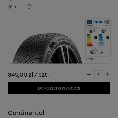
T
B
EPREL
349,00 zł
/
szt.
Do koszyka 1396,00 zł
Continental