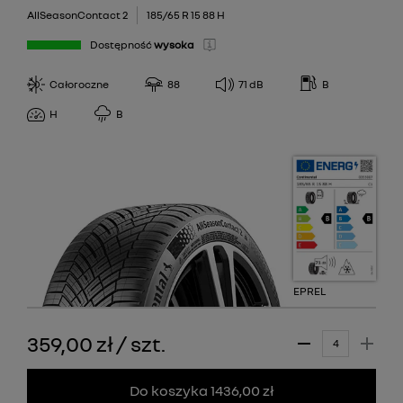
AllSeasonContact 2
185/65 R 15 88 H
Dostępność
wysoka
Całoroczne
88
71
dB
B
H
B
EPREL
359,00 zł
/
szt.
Do koszyka 1436,00 zł