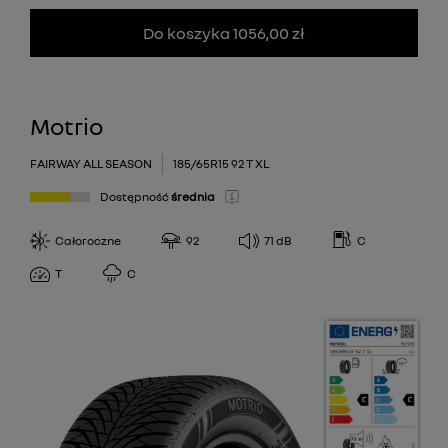
Do koszyka 1056,00 zł
Motrio
FAIRWAY ALL SEASON
185/65R15 92 T XL
Dostępność
średnia
Całoroczne
92
71
dB
C
T
C