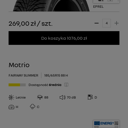
EPREL
269,00 zł
/
szt.
Do koszyka 1076,00 zł
Motrio
FAIRWAY SUMMER
185/65R15 88 H
Dostępność
średnia
Letnie
88
70
dB
D
H
C