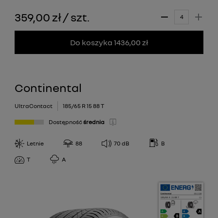
359,00 zł
/
szt.
Do koszyka 1436,00 zł
Continental
UltraContact
185/65 R 15 88 T
Dostępność
średnia
Letnie
88
70
dB
B
T
A