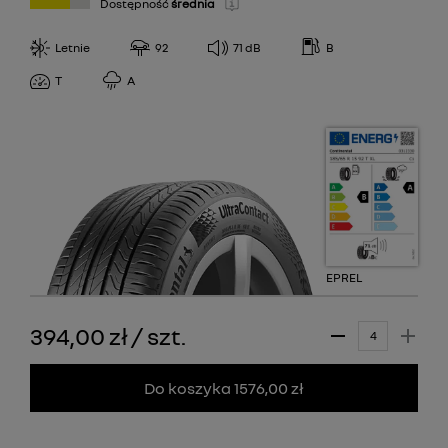
Dostępność
średnia
Letnie
92
71
dB
B
T
A
EPREL
394,00 zł
/
szt.
Do koszyka 1576,00 zł