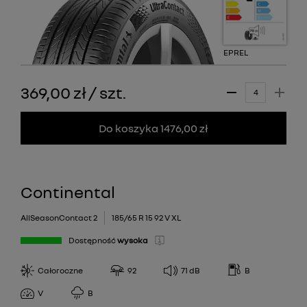
EPREL
369,00 zł
/
szt.
Do koszyka 1476,00 zł
Continental
AllSeasonContact 2
185/65 R 15 92 V XL
Dostępność
wysoka
Całoroczne
92
71
dB
B
V
B