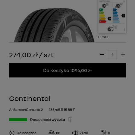
EPREL
274,00 zł
/
szt.
Do koszyka 1096,00 zł
Continental
AllSeasonContact 2
185/65 R 15 88 T
Dostępność
wysoka
Całoroczne
88
71
dB
B