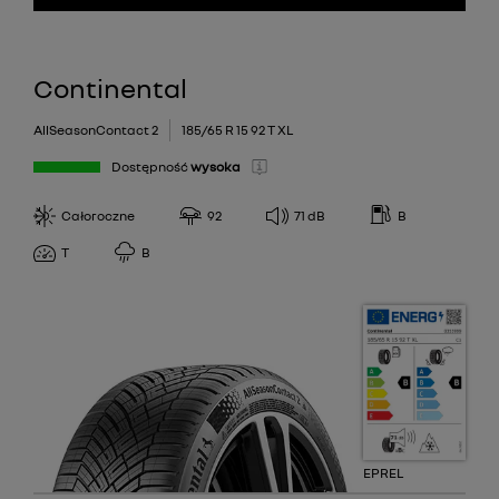
Continental
AllSeasonContact 2
185/65 R 15 92 T XL
Dostępność
wysoka
Całoroczne
92
71
dB
B
T
B
EPREL