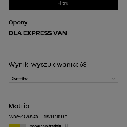
Filtruj
Filtruj
Opony
ROZMIAR
DLA
EXPRESS VAN
15
PROFIL
65
SZEROKOŚĆ
Wyniki wyszukiwania
:
63
185
PRODUCENT
Motrio
SEZON
Continental
Letnie
Barum
Motrio
PRĘDKOŚĆ
Całoroczne
Goodyear
FAIRWAY SUMMER
185/65R15 88 T
T
Bridgestone
Dostępność
średnia
NOŚNOŚĆ