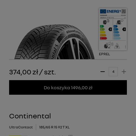
EPREL
374,00 zł
/
szt.
Do koszyka 1496,00 zł
Continental
UltraContact
185/65 R 15 92 T XL