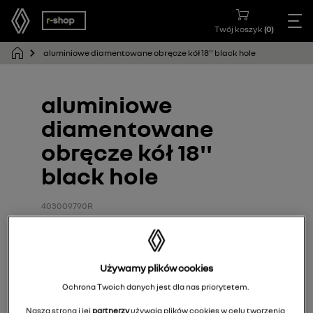
Twój koszyk
(
0
)
aluminiowe diamentowane obręcze kół 18'' black hole
aluminiowe
diamentowane
obręcze kół 18''
black hole
403009790R
Używamy plików cookies
Ochrona Twoich danych jest dla nas priorytetem.
Nasza strona i jej
partnerzy
używają plików cookies w celu tworzenia