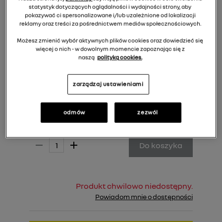
statystyk dotyczących oglądalności i wydajności strony, aby
pokazywać ci spersonalizowane i/lub uzależnione od lokalizacji
reklamy oraz treści za pośrednictwem mediów społecznościowych.
Możesz zmienić wybór aktywnych plików cookies oraz dowiedzieć się
więcej o nich - w dowolnym momencie zapoznając się z
naszą
polityką cookies.
zarządzaj ustawieniami
odmów
zezwól
1 198,00 zł
Cena rekomendowana:
Do koszyka
Produkt chwilowo niedostępny.
Powiadom mnie o dostępności