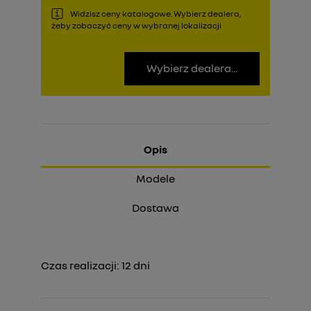
Widzisz ceny katalogowe. Wybierz dealera,
żeby zobaczyć ceny w wybranej lokalizacji
Wybierz dealera...
Opis
Modele
Dostawa
Czas realizacji:
12
dni