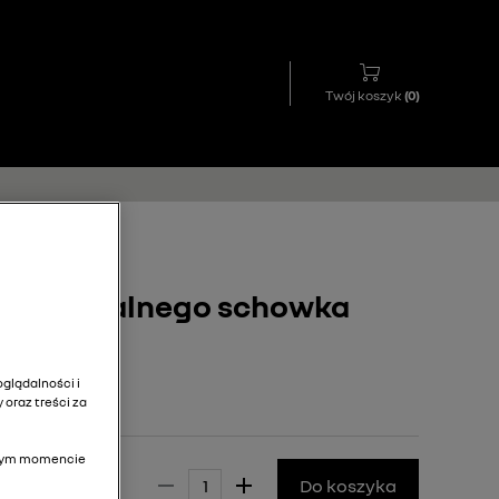
Twój koszyk
(
0
)
o centralnego schowka
ka
glądalności i
 oraz treści za
olnym momencie
12,00 zł
Do koszyka