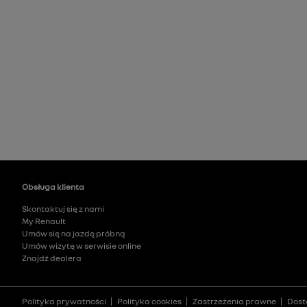
Obsługa klienta
Skontaktuj się z nami
My Renault
Umów się na jazdę próbną
Umów wizytę w serwisie online
Znajdź dealera
Polityka prywatności
Polityka cookies
Zastrzeżenia prawne
Dost