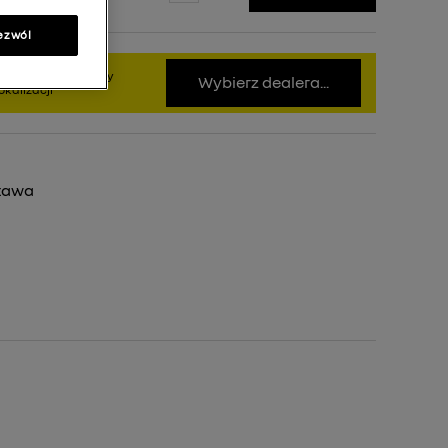
ezwól
bierz dealera, żeby
Wybierz dealera...
kalizacji
tawa