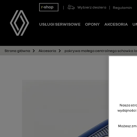
Wybierz dealera
Regulamin
USŁUGI SERWISOWE
OPONY
AKCESORIA
U
pokrywa małego centralnego schowka lo
Strona główna
Akcesoria
Nasza stro
wydajności 
Możesz zmi