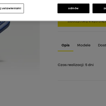
j ustawieniami
odmów
z
Widzisz ceny katalogowe. Wy
zobaczyć ceny w wybranej lo
Opis
Modele
Dos
Czas realizacji:
5
dni