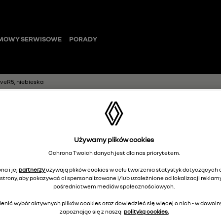
MOWY SERWISOWE
PORADY
veR5, niebieska
pokrywa małeg
Używamy plików cookies
loveR5, niebies
Ochrona Twoich danych jest dla nas priorytetem.
685605307R
na i jej
partnerzy
używają plików cookies w celu tworzenia statystyk dotyczących o
strony, aby pokazywać ci spersonalizowane i/lub uzależnione od lokalizacji reklamy
pośrednictwem mediów społecznościowych.
enić wybór aktywnych plików cookies oraz dowiedzieć się więcej o nich - w dow
2
zapoznając się z naszą
polityką cookies.
Cena rekomendowana: