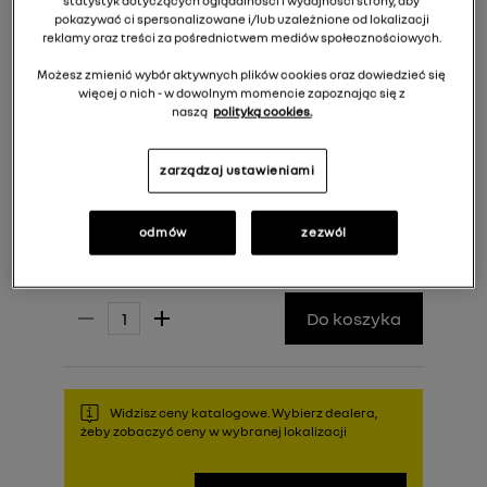
statystyk dotyczących oglądalności i wydajności strony, aby
pokazywać ci spersonalizowane i/lub uzależnione od lokalizacji
reklamy oraz treści za pośrednictwem mediów społecznościowych.
Możesz zmienić wybór aktywnych plików cookies oraz dowiedzieć się
więcej o nich - w dowolnym momencie zapoznając się z
naszą
polityką cookies.
zarządzaj ustawieniami
odmów
zezwól
222,00 zł
Cena rekomendowana:
Do koszyka
Widzisz ceny katalogowe. Wybierz dealera,
żeby zobaczyć ceny w wybranej lokalizacji