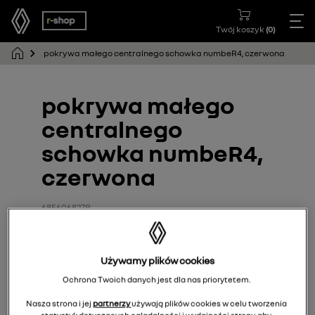
Twój koszyk
(
0
)
pokrywa małego centralnego schowka numbeR4, czerwona
pokrywa małego
centralnego
schowka numbeR4,
czerwona
685606827R
Używamy plików cookies
Ochrona Twoich danych jest dla nas priorytetem.
Nasza strona i jej
partnerzy
używają plików cookies w celu tworzenia