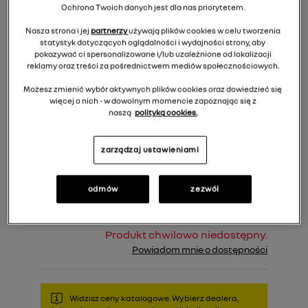
Ochrona Twoich danych jest dla nas priorytetem.
Nasza strona i jej
partnerzy
używają plików cookies w celu tworzenia
statystyk dotyczących oglądalności i wydajności strony, aby
pokazywać ci spersonalizowane i/lub uzależnione od lokalizacji
reklamy oraz treści za pośrednictwem mediów społecznościowych.
Możesz zmienić wybór aktywnych plików cookies oraz dowiedzieć się
więcej o nich - w dowolnym momencie zapoznając się z
naszą
polityką cookies.
400,00 zł
Cena rekomendowana:
zarządzaj ustawieniami
Do koszyka
odmów
zezwól
Produkt chwilowo niedostępny.
Powiadom mnie o dostępności
Widzisz ceny katalogowe. Wybierz dealera,