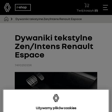
Twój koszyk
(
0
)
Dywaniki tekstylne Zen/Intens Renault Espace
Dywaniki tekstylne
Zen/Intens Renault
Espace
749021033R
Używamy plików cookies