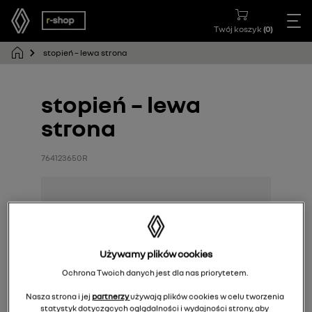
Twój koszyk
(
0
)
stopień – lewa strona
stopień – lewa
strona
764123650R
Używamy plików cookies
Ochrona Twoich danych jest dla nas priorytetem.
Nasza strona i jej
partnerzy
używają plików cookies w celu tworzenia
statystyk dotyczących oglądalności i wydajności strony, aby