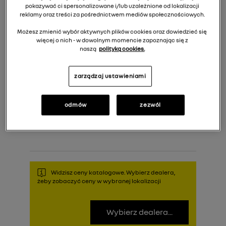
pokazywać ci spersonalizowane i/lub uzależnione od lokalizacji
reklamy oraz treści za pośrednictwem mediów społecznościowych.
Możesz zmienić wybór aktywnych plików cookies oraz dowiedzieć się
więcej o nich - w dowolnym momencie zapoznając się z
naszą
polityką cookies.
zarządzaj ustawieniami
717,00 zł
Cena rekomendowana:
odmów
zezwól
Do koszyka
Widzisz ceny katalogowe. Wybierz dealera,
żeby zobaczyć ceny w wybranej lokalizacji
Wybierz dealera...