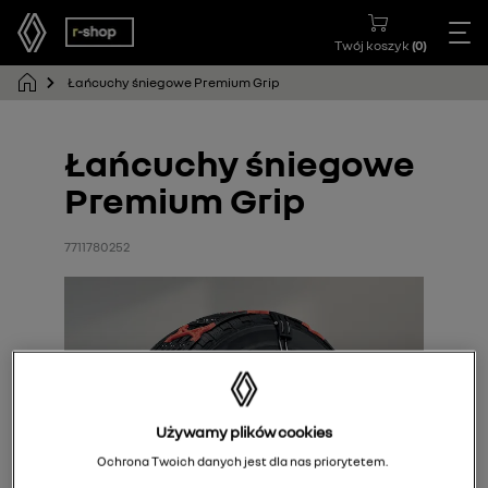
Twój koszyk
(
0
)
Łańcuchy śniegowe Premium Grip
Łańcuchy śniegowe
Premium Grip
7711780252
Używamy plików cookies
Ochrona Twoich danych jest dla nas priorytetem.