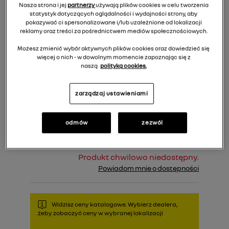
Nasza strona i jej
partnerzy
używają plików cookies w celu tworzenia
statystyk dotyczących oglądalności i wydajności strony, aby
pokazywać ci spersonalizowane i/lub uzależnione od lokalizacji
reklamy oraz treści za pośrednictwem mediów społecznościowych.
Możesz zmienić wybór aktywnych plików cookies oraz dowiedzieć się
więcej o nich - w dowolnym momencie zapoznając się z
naszą
polityką cookies.
1 709,00 zł
Cena rekomendowana:
zarządzaj ustawieniami
Do koszyka
odmów
zezwól
Produkt chwilowo niedostępny.
Powiadom mnie o dostępności
Widzisz ceny katalogowe. Wybierz dealera,
żeby zobaczyć ceny w wybranej lokalizacji