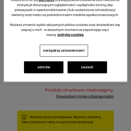
statystyk dotyczących oglądalności i wydajności strony, aby
pokazywać ci spersonalizowane i/lub uzależnione od lokalizacji
reklamy oraz treści za pośrednictwem mediów społecznościowych.
Możesz zmienić wybór aktywnych plików cookies oraz dowiedzieć się
więcej o nich - w dowolnym momencie zapoznając się z
naszą
polityką cookies.
349,00 zł
Cena rekomendowana:
zarządzaj ustawieniami
Do koszyka
odmów
zezwól
Produkt chwilowo niedostępny.
Powiadom mnie o dostępności
Widzisz ceny katalogowe. Wybierz dealera,
żeby zobaczyć ceny w wybranej lokalizacji