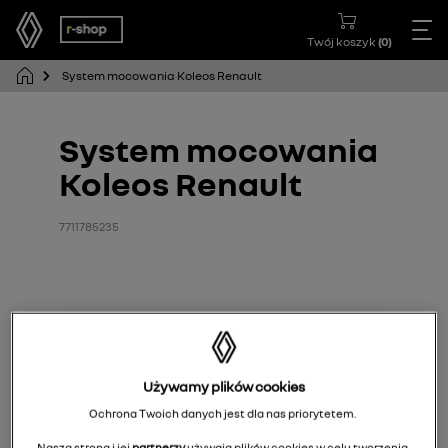
Twój koszyk
(
0
)
System mocowania Koleos Renault
System mocowania
Koleos Renault
7711785235
Używamy plików cookies
Ochrona Twoich danych jest dla nas priorytetem.
Nasza strona i jej
partnerzy
używają plików cookies w celu tworzenia