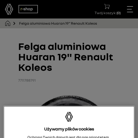
Twój koszyk
(
0
)
Felga aluminiowa Huaran 19" Renault Koleos
Felga aluminiowa
Huaran 19" Renault
Koleos
7711788791
Używamy plików cookies
Ochrona Twoich danych jest dla nas priorytetem.