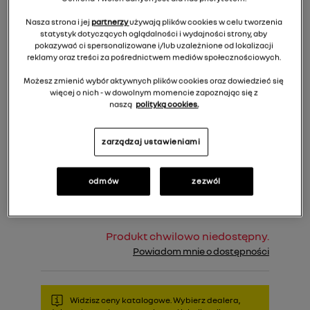
Nasza strona i jej
partnerzy
używają plików cookies w celu tworzenia
statystyk dotyczących oglądalności i wydajności strony, aby
pokazywać ci spersonalizowane i/lub uzależnione od lokalizacji
reklamy oraz treści za pośrednictwem mediów społecznościowych.
Możesz zmienić wybór aktywnych plików cookies oraz dowiedzieć się
więcej o nich - w dowolnym momencie zapoznając się z
naszą
polityką cookies.
1 549,00 zł
Cena rekomendowana:
zarządzaj ustawieniami
Do koszyka
odmów
zezwól
Produkt chwilowo niedostępny.
Powiadom mnie o dostępności
Widzisz ceny katalogowe. Wybierz dealera,