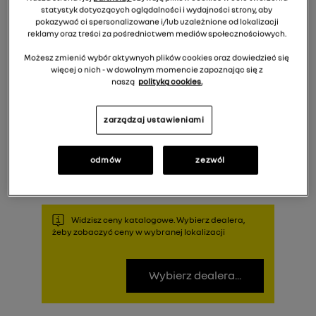
statystyk dotyczących oglądalności i wydajności strony, aby
pokazywać ci spersonalizowane i/lub uzależnione od lokalizacji
reklamy oraz treści za pośrednictwem mediów społecznościowych.
Możesz zmienić wybór aktywnych plików cookies oraz dowiedzieć się
więcej o nich - w dowolnym momencie zapoznając się z
naszą
polityką cookies.
195,00 zł
zarządzaj ustawieniami
Cena rekomendowana:
Do koszyka
odmów
zezwól
Widzisz ceny katalogowe. Wybierz dealera,
żeby zobaczyć ceny w wybranej lokalizacji
Wybierz dealera...