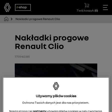
Twój koszyk
(
0
)
Nakładki progowe Renault Clio
Nakładki progowe
Renault Clio
7711940381
Używamy plików cookies
Ochrona Twoich danych jest dla nas priorytetem.
Nasza strona i jej
partnerzy
używają plików cookies w celu tworzenia