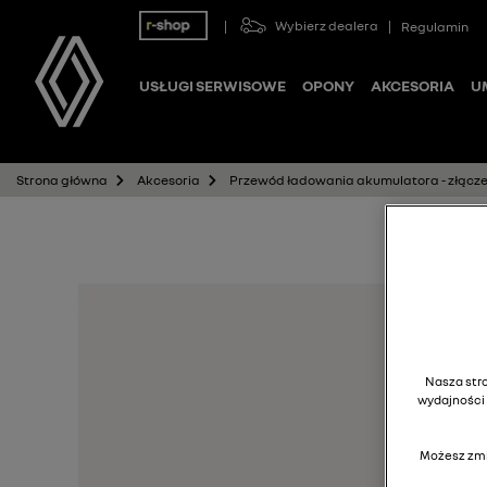
Wybierz dealera
Regulamin
USŁUGI SERWISOWE
OPONY
AKCESORIA
U
Przewód ładowania akumulatora - złącze
Strona główna
Akcesoria
Nasza stro
wydajności 
Możesz zmi