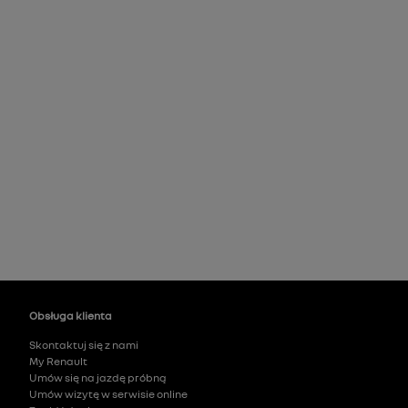
Obsługa klienta
Skontaktuj się z nami
My Renault
Umów się na jazdę próbną
Umów wizytę w serwisie online