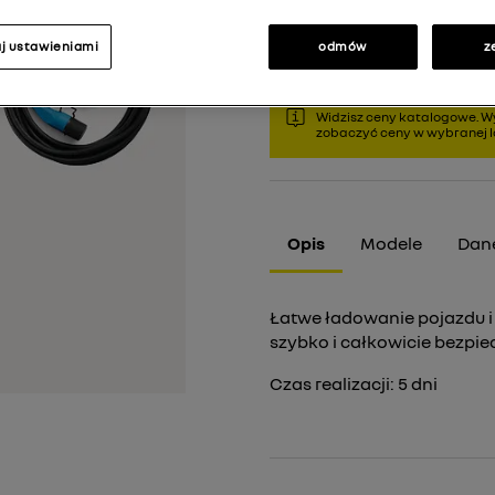
j ustawieniami
odmów
z
Widzisz ceny katalogowe. Wy
zobaczyć ceny w wybranej lo
Opis
Modele
Dane
Łatwe ładowanie pojazdu i
szybko i całkowicie bezpie
Czas realizacji:
5
dni