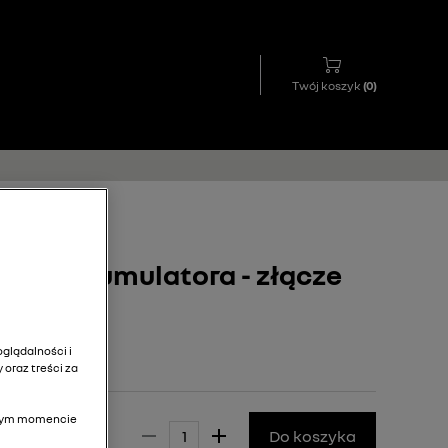
Twój koszyk
(
0
)
nia akumulatora - złącze
glądalności i
 oraz treści za
olnym momencie
 230,00 zł
Do koszyka