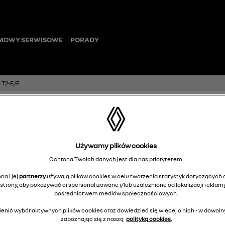
MOWY SERWISOWE
PORADY
 T2-E/F
Przewód ładowa
Używamy plików cookies
T2-E/F
Ochrona Twoich danych jest dla nas priorytetem.
7711943515
na i jej
partnerzy
używają plików cookies w celu tworzenia statystyk dotyczących o
strony, aby pokazywać ci spersonalizowane i/lub uzależnione od lokalizacji reklamy
pośrednictwem mediów społecznościowych.
enić wybór aktywnych plików cookies oraz dowiedzieć się więcej o nich - w dow
1
Cena rekomendowana:
zapoznając się z naszą
polityką cookies.