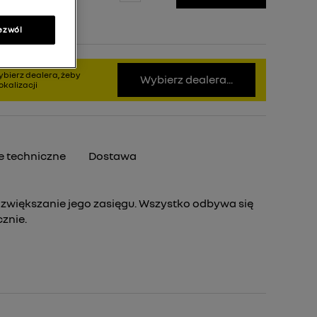
ezwól
bierz dealera, żeby
Wybierz dealera...
kalizacji
 techniczne
Dostawa
 zwiększanie jego zasięgu. Wszystko odbywa się
cznie.