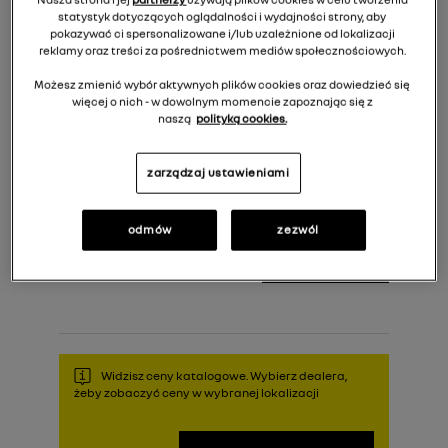
statystyk dotyczących oglądalności i wydajności strony, aby
pokazywać ci spersonalizowane i/lub uzależnione od lokalizacji
reklamy oraz treści za pośrednictwem mediów społecznościowych.
Możesz zmienić wybór aktywnych plików cookies oraz dowiedzieć się
więcej o nich - w dowolnym momencie zapoznając się z
naszą
polityką cookies.
zarządzaj ustawieniami
1 419,00 zł
Cena rekomendowana:
odmów
zezwól
Do koszyka
Widzisz ceny katalogowe. Wybierz dealera,
żeby zobaczyć ceny w wybranej lokalizacji