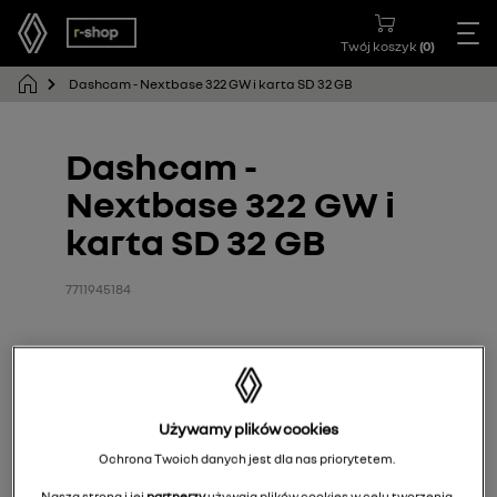
Twój koszyk
(
0
)
Dashcam - Nextbase 322 GW i karta SD 32 GB
Dashcam -
Nextbase 322 GW i
karta SD 32 GB
7711945184
Używamy plików cookies
Ochrona Twoich danych jest dla nas priorytetem.
Nasza strona i jej
partnerzy
używają plików cookies w celu tworzenia