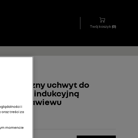
Twój koszyk
(
0
)
gnetyczny uchwyt do
dowarką indukcyjną
ratce nawiewu
glądalności i
 oraz treści za
olnym momencie