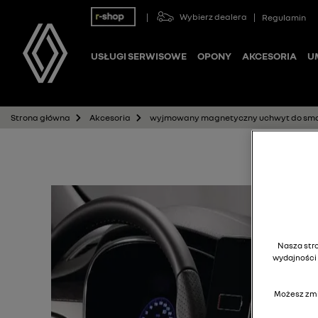
Wybierz dealera
Regulamin
USŁUGI SERWISOWE
OPONY
AKCESORIA
U
wyjmowany magnetyczny uchwyt do smar
Strona główna
Akcesoria
Nasza stro
wydajności 
Możesz zmi