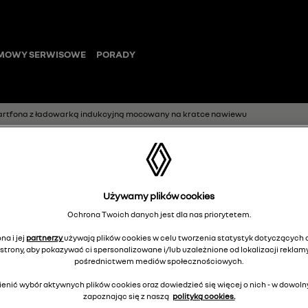
MOWY SERWISOWE
PORADY
tfona z ładowarką indukcyjną mocowany na kratce nawiewu
wyjmowany ma
Używamy plików cookies
smartfona z ła
Ochrona Twoich danych jest dla nas priorytetem.
mocowany na k
na i jej
partnerzy
używają plików cookies w celu tworzenia statystyk dotyczących o
strony, aby pokazywać ci spersonalizowane i/lub uzależnione od lokalizacji reklamy
7711949678
pośrednictwem mediów społecznościowych.
enić wybór aktywnych plików cookies oraz dowiedzieć się więcej o nich - w dow
zapoznając się z naszą
polityką cookies.