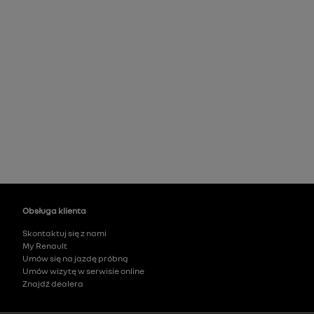
Obsługa klienta
Skontaktuj się z nami
My Renault
Umów się na jazdę próbną
Umów wizytę w serwisie online
Znajdź dealera