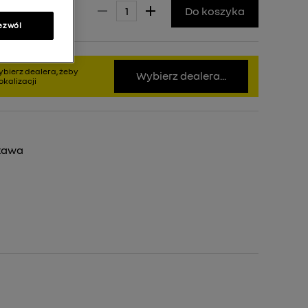
28,00 zł
Do koszyka
ezwól
bierz dealera, żeby
Wybierz dealera...
kalizacji
tawa