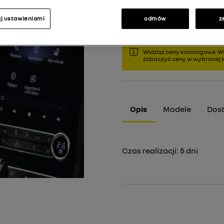
3
Cena rekomendowana:
j ustawieniami
odmów
z
Widzisz ceny katalogowe. Wy
zobaczyć ceny w wybranej lo
Opis
Modele
Dos
Czas realizacji:
5
dni