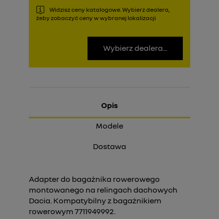
Widzisz ceny katalogowe. Wybierz dealera,
żeby zobaczyć ceny w wybranej lokalizacji
Wybierz dealera...
Opis
Modele
Dostawa
Adapter do bagażnika rowerowego
montowanego na relingach dachowych
Dacia. Kompatybilny z bagażnikiem
rowerowym 7711949992.