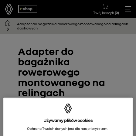
Twój koszyk
(
0
)
Adapter do bagażnika rowerowego montowanego na relingach
dachowych
Adapter do
bagażnika
rowerowego
montowanego na
relingach
dachowych
7711949993
Używamy plików cookies
Ochrona Twoich danych jest dla nas priorytetem.