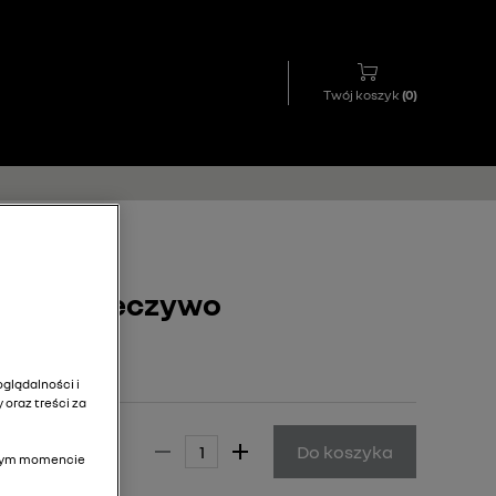
Twój koszyk
(
0
)
yk na pieczywo
glądalności i
 oraz treści za
69,00 zł
Do koszyka
olnym momencie