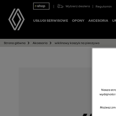
Wybierz dealera
Regulamin
USŁUGI SERWISOWE
OPONY
AKCESORIA
U
wiklinowy koszyk na pieczywo
Strona główna
Akcesoria
Nasza stro
wydajności 
Możesz zmi