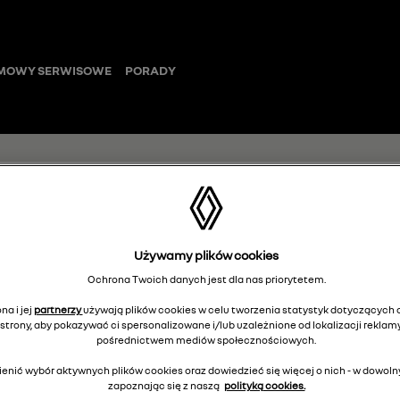
MOWY SERWISOWE
PORADY
wiklinowy kosz
Używamy plików cookies
Ochrona Twoich danych jest dla nas priorytetem.
7717277628
na i jej
partnerzy
używają plików cookies w celu tworzenia statystyk dotyczących o
strony, aby pokazywać ci spersonalizowane i/lub uzależnione od lokalizacji reklamy
pośrednictwem mediów społecznościowych.
7
Cena rekomendowana:
enić wybór aktywnych plików cookies oraz dowiedzieć się więcej o nich - w dow
zapoznając się z naszą
polityką cookies.