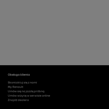
Obsługa klienta
Skontaktuj się z nami
My Renault
Umów się na jazdę próbną
Umów wizytę w serwisie online
Znajdź dealera