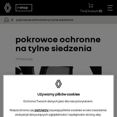
Twój koszyk
(
0
)
pokrowce ochronne na tylne siedzenia
pokrowce ochronne
na tylne siedzenia
7717300448
Używamy plików cookies
Ochrona Twoich danych jest dla nas priorytetem.
Nasza strona i jej
partnerzy
używają plików cookies w celu tworzenia
statystyk dotyczących oglądalności i wydajności strony, aby