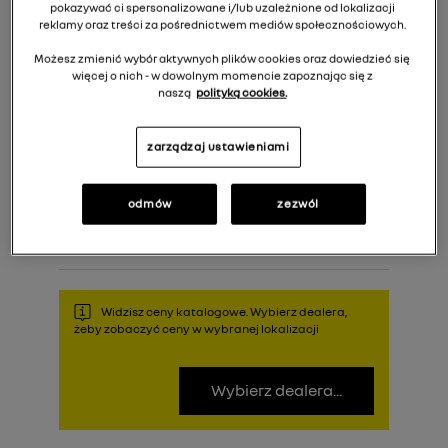
pokazywać ci spersonalizowane i/lub uzależnione od lokalizacji
reklamy oraz treści za pośrednictwem mediów społecznościowych.
Możesz zmienić wybór aktywnych plików cookies oraz dowiedzieć się
więcej o nich - w dowolnym momencie zapoznając się z
naszą
polityką cookies.
zarządzaj ustawieniami
253,18 zł
Cena rekomendowana:
odmów
zezwól
Do koszyka
Widzisz ceny katalogowe. Wybierz dealera,
żeby zobaczyć ceny w wybranej lokalizacji
Wybierz dealera...