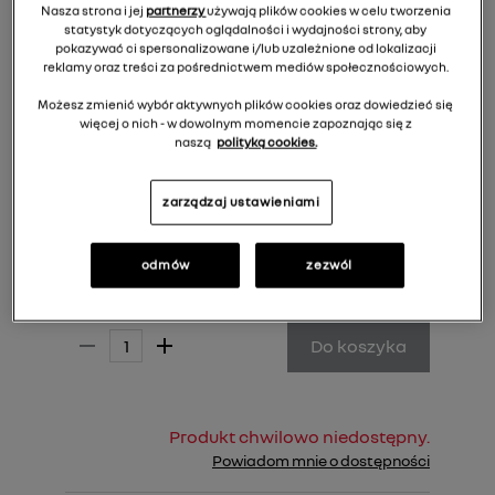
Nasza strona i jej
partnerzy
używają plików cookies w celu tworzenia
statystyk dotyczących oglądalności i wydajności strony, aby
pokazywać ci spersonalizowane i/lub uzależnione od lokalizacji
reklamy oraz treści za pośrednictwem mediów społecznościowych.
Możesz zmienić wybór aktywnych plików cookies oraz dowiedzieć się
więcej o nich - w dowolnym momencie zapoznając się z
naszą
polityką cookies.
zarządzaj ustawieniami
odmów
zezwól
542,00 zł
Cena rekomendowana:
Do koszyka
Produkt chwilowo niedostępny.
Powiadom mnie o dostępności