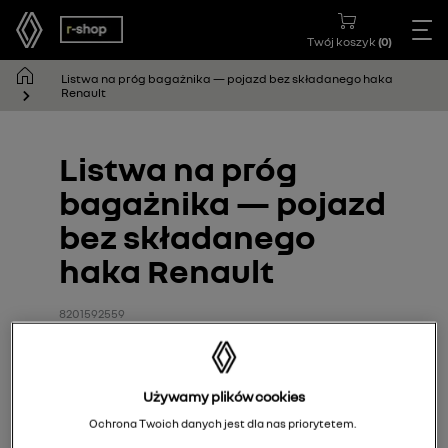
Twój koszyk
(
0
)
Listwa na próg bagażnika — pojazd bez składanego haka
Renault
Listwa na próg
bagażnika — pojazd
bez składanego
haka Renault
8201592559
Używamy plików cookies
Ochrona Twoich danych jest dla nas priorytetem.