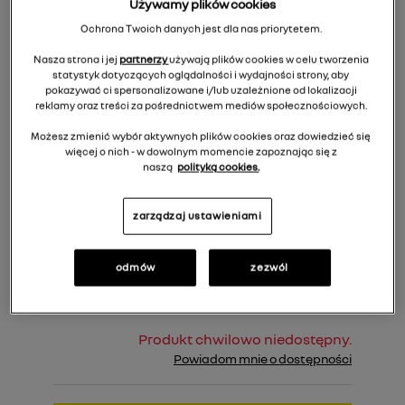
Używamy plików cookies
Ochrona Twoich danych jest dla nas priorytetem.
Nasza strona i jej
partnerzy
używają plików cookies w celu tworzenia
statystyk dotyczących oglądalności i wydajności strony, aby
pokazywać ci spersonalizowane i/lub uzależnione od lokalizacji
reklamy oraz treści za pośrednictwem mediów społecznościowych.
Możesz zmienić wybór aktywnych plików cookies oraz dowiedzieć się
więcej o nich - w dowolnym momencie zapoznając się z
naszą
polityką cookies.
1 529,00 zł
Cena rekomendowana:
zarządzaj ustawieniami
Do koszyka
odmów
zezwól
Produkt chwilowo niedostępny.
Powiadom mnie o dostępności