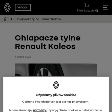
Twój koszyk
(
0
)
Chlapacze tylne Renault Koleos
Chlapacze tylne
Renault Koleos
8201665626
Używamy plików cookies
Ochrona Twoich danych jest dla nas priorytetem.
Nasza strona i jej
partnerzy
używają plików cookies w celu tworzenia