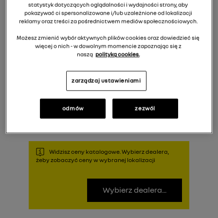
statystyk dotyczących oglądalności i wydajności strony, aby
pokazywać ci spersonalizowane i/lub uzależnione od lokalizacji
reklamy oraz treści za pośrednictwem mediów społecznościowych.
Możesz zmienić wybór aktywnych plików cookies oraz dowiedzieć się
więcej o nich - w dowolnym momencie zapoznając się z
naszą
polityką cookies.
zarządzaj ustawieniami
195,00 zł
Cena rekomendowana:
Do koszyka
odmów
zezwól
Widzisz ceny katalogowe. Wybierz dealera,
żeby zobaczyć ceny w wybranej lokalizacji
Wybierz dealera...