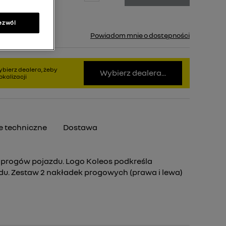
ezwól
pny.
Powiadom mnie o dostępności
bierz dealera, żeby
Wybierz dealera...
kalizacji
 techniczne
Dostawa
 progów pojazdu. Logo Koleos podkreśla
u. Zestaw 2 nakładek progowych (prawa i lewa)