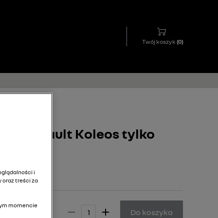
Twój koszyk
(
0
)
we Renault Koleos tylko
glądalności i
 oraz treści za
olnym momencie
39,00 zł
Do koszyka