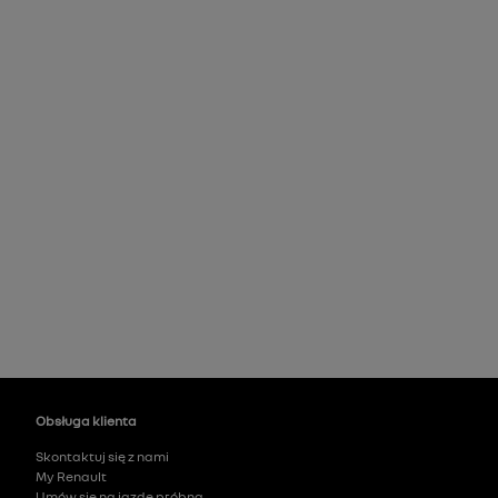
Obsługa klienta
Skontaktuj się z nami
My Renault
Umów się na jazdę próbną