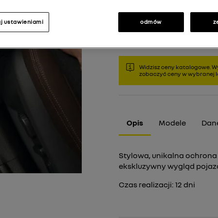
j ustawieniami
odmów
z
Produkt chwilowo niedostę
Widzisz ceny katalogowe. Wy
zobaczyć ceny w wybranej lo
Opis
Modele
Dane
Stylowa, unikalna ochrona
ekskluzywny wygląd pojazd
Czas realizacji:
12
dni