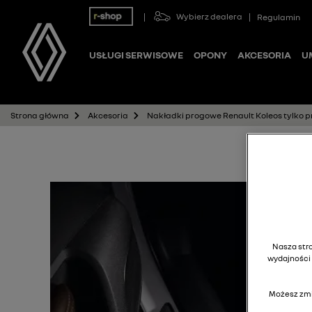
Wybierz dealera
Regulamin
USŁUGI SERWISOWE
OPONY
AKCESORIA
U
Nakładki progowe Renault Koleos tylko p
Strona główna
Akcesoria
Nasza stro
wydajności 
Możesz zmi