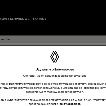
MOWY SERWISOWE
PORADY
rzednie
Nakładki progo
Używamy plików cookies
przednie
Ochrona Twoich danych jest dla nas priorytetem.
8201688974
na i jej
partnerzy
używają plików cookies w celu tworzenia statystyk dotyczących o
strony, aby pokazywać ci spersonalizowane i/lub uzależnione od lokalizacji reklamy
pośrednictwem mediów społecznościowych.
enić wybór aktywnych plików cookies oraz dowiedzieć się więcej o nich - w dow
2
Cena rekomendowana:
zapoznając się z naszą
polityką cookies.