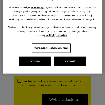
Nasza strona i jej
partnerzy
używają plików cookies w celu tworzenia
statystyk dotyczących oglądalności i wydajności strony, aby
pokazywać ci spersonalizowane i/lub uzależnione od lokalizacji
reklamy oraz treści za pośrednictwem mediów społecznościowych.
Możesz zmienić wybór aktywnych plików cookies oraz dowiedzieć się
więcej o nich - w dowolnym momencie zapoznając się z
naszą
polityką cookies.
287,00 zł
Cena rekomendowana:
zarządzaj ustawieniami
Do koszyka
odmów
zezwól
Widzisz ceny katalogowe. Wybierz dealera,
żeby zobaczyć ceny w wybranej lokalizacji
Wybierz dealera...