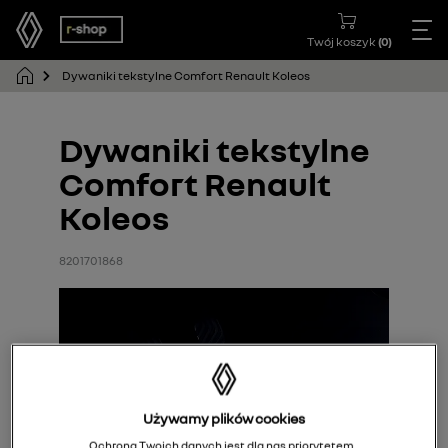
Twój koszyk
(
0
)
Dywaniki tekstylne Comfort Renault Koleos
Dywaniki tekstylne
Comfort Renault
Koleos
8201701868
Używamy plików cookies
Ochrona Twoich danych jest dla nas priorytetem.