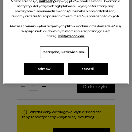
Nasza strona i jej
partnerzy
używają plików cookies w celu tworzenia
statystyk dotyczących oglądalności i wydajności strony, aby
pokazywać ci spersonalizowane i/lub uzależnione od lokalizacji
reklamy oraz treści za pośrednictwem mediów społecznościowych.
Możesz zmienić wybór aktywnych plików cookies oraz dowiedzieć się
więcej o nich - w dowolnym momencie zapoznając się z
naszą
polityką cookies.
zarządzaj ustawieniami
odmów
zezwól
195,00 zł
Cena rekomendowana:
Do koszyka
Widzisz ceny katalogowe. Wybierz dealera,
żeby zobaczyć ceny w wybranej lokalizacji