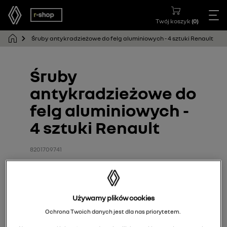
Twój koszyk
(
0
)
Śruby antykradzieżowe do felg aluminiowych - 4 sztuki Renault
Śruby
antykradzieżowe do
felg aluminiowych -
4 sztuki Renault
8201709741
Używamy plików cookies
Ochrona Twoich danych jest dla nas priorytetem.