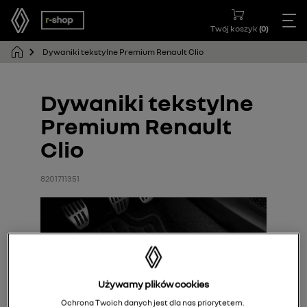
Twój koszyk
(
0
)
Dywaniki tekstylne Premium Renault Clio
Dywaniki tekstylne
Premium Renault
Clio
8201711351
Używamy plików cookies
Ochrona Twoich danych jest dla nas priorytetem.