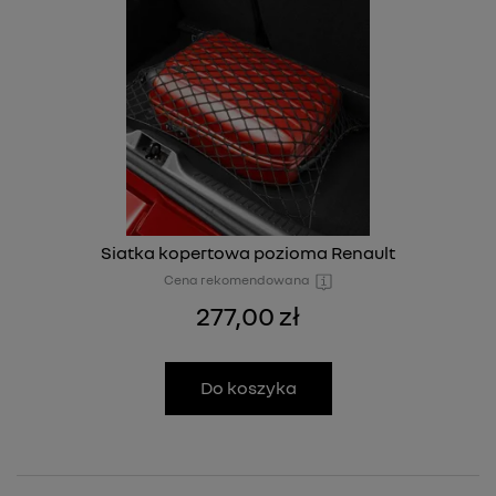
Siatka kopertowa pozioma Renault
Cena rekomendowana
277,00 zł
Do koszyka