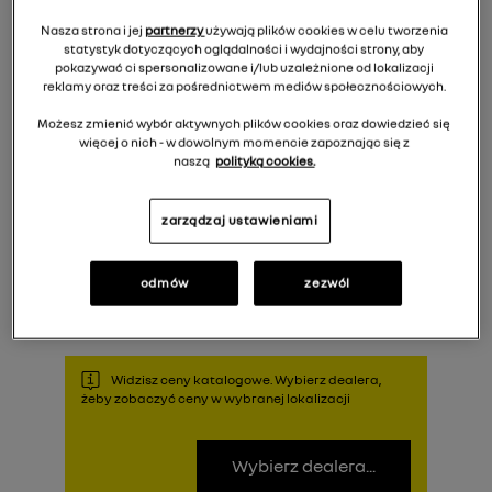
Nasza strona i jej
partnerzy
używają plików cookies w celu tworzenia
statystyk dotyczących oglądalności i wydajności strony, aby
pokazywać ci spersonalizowane i/lub uzależnione od lokalizacji
reklamy oraz treści za pośrednictwem mediów społecznościowych.
Możesz zmienić wybór aktywnych plików cookies oraz dowiedzieć się
więcej o nich - w dowolnym momencie zapoznając się z
naszą
polityką cookies.
zarządzaj ustawieniami
400,00 zł
Cena rekomendowana:
Do koszyka
odmów
zezwól
Widzisz ceny katalogowe. Wybierz dealera,
żeby zobaczyć ceny w wybranej lokalizacji
Wybierz dealera...