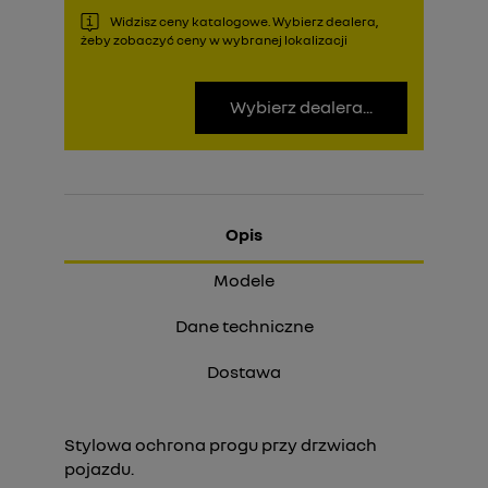
Widzisz ceny katalogowe. Wybierz dealera,
żeby zobaczyć ceny w wybranej lokalizacji
Wybierz dealera...
Opis
Modele
Dane techniczne
Dostawa
Stylowa ochrona progu przy drzwiach
pojazdu.