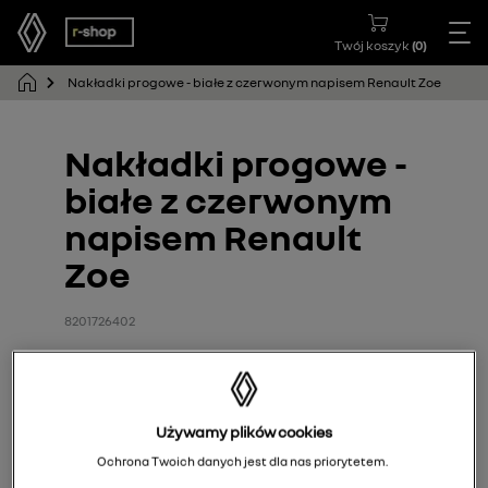
Twój koszyk
(
0
)
Nakładki progowe - białe z czerwonym napisem Renault Zoe
Nakładki progowe -
białe z czerwonym
napisem Renault
Zoe
8201726402
Używamy plików cookies
Ochrona Twoich danych jest dla nas priorytetem.