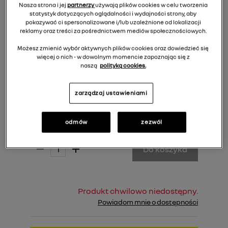
Nasza strona i jej
partnerzy
używają plików cookies w celu tworzenia
statystyk dotyczących oglądalności i wydajności strony, aby
pokazywać ci spersonalizowane i/lub uzależnione od lokalizacji
reklamy oraz treści za pośrednictwem mediów społecznościowych.
Możesz zmienić wybór aktywnych plików cookies oraz dowiedzieć się
więcej o nich - w dowolnym momencie zapoznając się z
naszą
polityką cookies.
zarządzaj ustawieniami
256,00 zł
Cena rekomendowana:
odmów
zezwól
Do koszyka
Produkt chwilowo niedostępny.
Powiadom mnie o dostępności