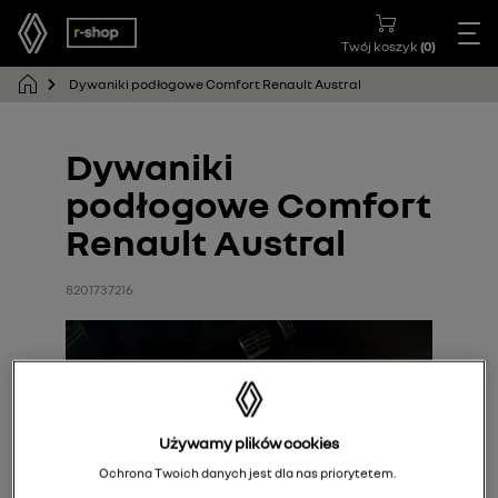
Twój koszyk
(
0
)
Dywaniki podłogowe Comfort Renault Austral
Dywaniki
podłogowe Comfort
Renault Austral
8201737216
Używamy plików cookies
Ochrona Twoich danych jest dla nas priorytetem.