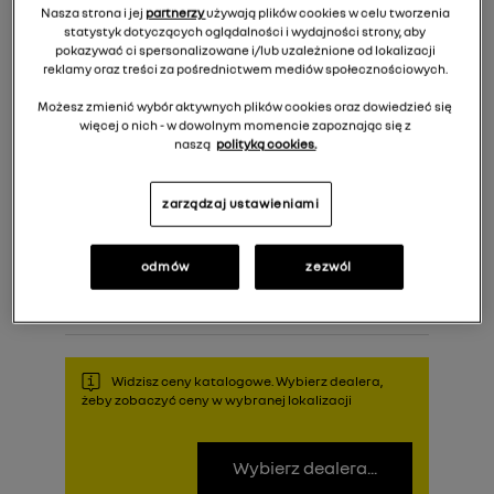
Nasza strona i jej
partnerzy
używają plików cookies w celu tworzenia
statystyk dotyczących oglądalności i wydajności strony, aby
pokazywać ci spersonalizowane i/lub uzależnione od lokalizacji
reklamy oraz treści za pośrednictwem mediów społecznościowych.
Możesz zmienić wybór aktywnych plików cookies oraz dowiedzieć się
więcej o nich - w dowolnym momencie zapoznając się z
naszą
polityką cookies.
zarządzaj ustawieniami
311,00 zł
Cena rekomendowana:
odmów
zezwól
Do koszyka
Widzisz ceny katalogowe. Wybierz dealera,
żeby zobaczyć ceny w wybranej lokalizacji
Wybierz dealera...