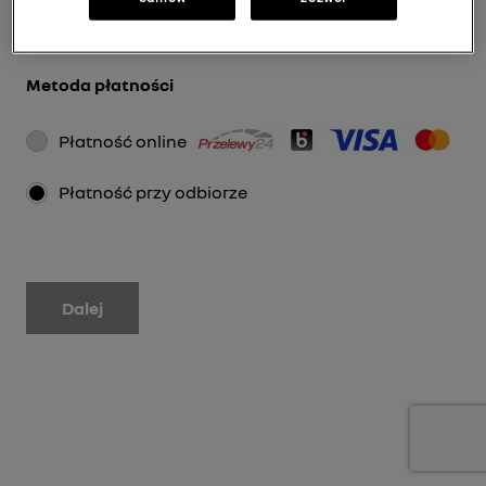
Metoda płatności
Płatność online
Płatność przy odbiorze
Dalej