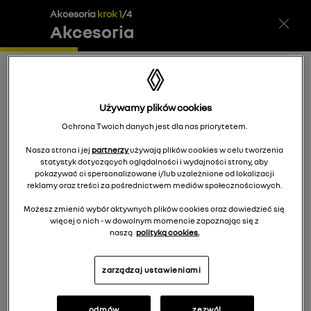
Akcesoria
krok
1
/
4
Akcesoria
Twój koszyk
(
0
)
Podsumowanie
Używamy plików cookies
Wybierz sposób dostawy i rodzaj
Ochrona Twoich danych jest dla nas priorytetem.
płatności
Nasza strona i jej
partnerzy
używają plików cookies w celu tworzenia
statystyk dotyczących oglądalności i wydajności strony, aby
pokazywać ci spersonalizowane i/lub uzależnione od lokalizacji
reklamy oraz treści za pośrednictwem mediów społecznościowych.
Wybrany dealer nie obsługuje płatności internetowych.
Płatność jest możliwa tylko przy odbiorze osobistym u
Możesz zmienić wybór aktywnych plików cookies oraz dowiedzieć się
dealera. Aby dokonać płatności internetowej, wybierz innego
więcej o nich - w dowolnym momencie zapoznając się z
dealera.
naszą
polityką cookies.
zarządzaj ustawieniami
Dostawa
Odbiór osobisty
0
zł
odmów
zezwól