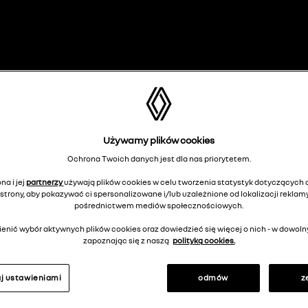
MOWY SERWISOWE
PORADY
ojazdu
Używamy plików cookies
Ochrona Twoich danych jest dla nas priorytetem.
na i jej
partnerzy
używają plików cookies w celu tworzenia statystyk dotyczących o
strony, aby pokazywać ci spersonalizowane i/lub uzależnione od lokalizacji reklamy
Oferta dla firm
pośrednictwem mediów społecznościowych.
enić wybór aktywnych plików cookies oraz dowiedzieć się więcej o nich - w dow
zapoznając się z naszą
polityką cookies.
 znasz tych danych, możesz wpisać numer VIN. Te
j ustawieniami
odmów
z
ną ofertę umów serwisowych.