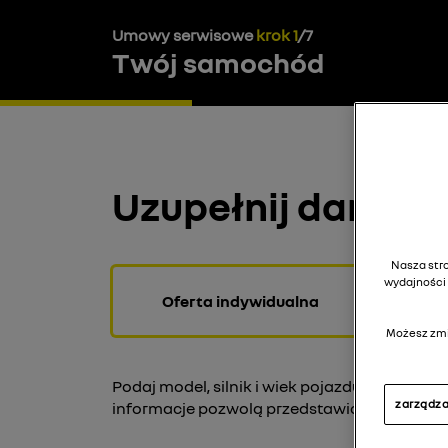
Wybierz dealera
Regulamin
Umowy serwisowe
krok
1
/
7
Twój samochód
USŁUGI SERWISOWE
OPONY
AKCESORIA
U
Uzupełnij dane p
Nasza stro
wydajności 
Oferta indywidualna
Możesz zmi
Podaj model, silnik i wiek pojazdu. Jeśli nie
zarządza
informacje pozwolą przedstawić dostosowa