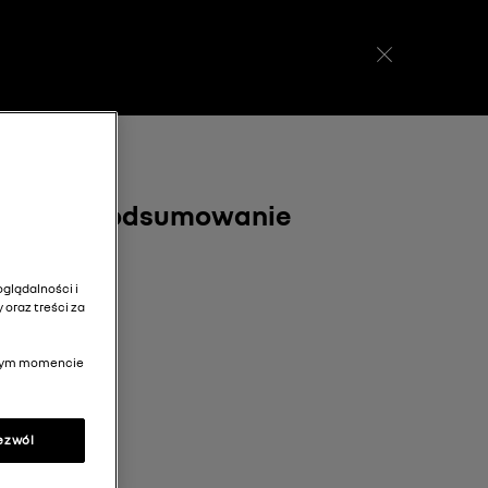
Twój koszyk
(
0
)
Podsumowanie
glądalności i
 oraz treści za
olnym momencie
ezwól