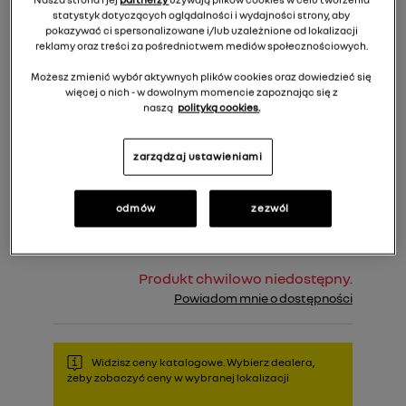
statystyk dotyczących oglądalności i wydajności strony, aby
pokazywać ci spersonalizowane i/lub uzależnione od lokalizacji
reklamy oraz treści za pośrednictwem mediów społecznościowych.
Możesz zmienić wybór aktywnych plików cookies oraz dowiedzieć się
więcej o nich - w dowolnym momencie zapoznając się z
naszą
polityką cookies.
87,00 zł
Cena rekomendowana:
zarządzaj ustawieniami
Do koszyka
odmów
zezwól
Produkt chwilowo niedostępny.
Powiadom mnie o dostępności
Widzisz ceny katalogowe. Wybierz dealera,
żeby zobaczyć ceny w wybranej lokalizacji