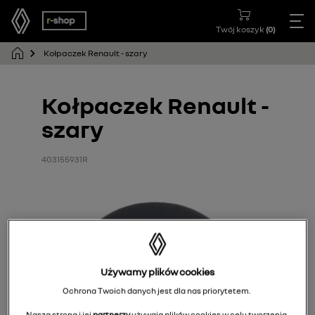
Twój koszyk
(
0
)
Kołpaczek Renault - szary
Kołpaczek Renault -
szary
403155931R
Używamy plików cookies
Ochrona Twoich danych jest dla nas priorytetem.
Nasza strona i jej
partnerzy
używają plików cookies w celu tworzenia