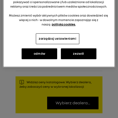
pokazywać ci spersonalizowane i/lub uzależnione od lokalizacji
reklamy oraz treści za pośrednictwem mediów społecznościowych.
Możesz zmienić wybór aktywnych plików cookies oraz dowiedzieć się
więcej o nich - w dowolnym momencie zapoznając się z
naszą
polityką cookies.
zarządzaj ustawieniami
406,00 zł
Cena rekomendowana:
odmów
zezwól
Do koszyka
Widzisz ceny katalogowe. Wybierz dealera,
żeby zobaczyć ceny w wybranej lokalizacji
Wybierz dealera...