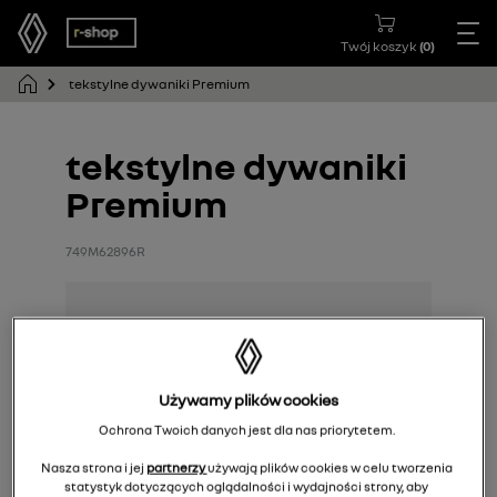
Twój koszyk
(
0
)
tekstylne dywaniki Premium
tekstylne dywaniki
Premium
749M62896R
Używamy plików cookies
Ochrona Twoich danych jest dla nas priorytetem.
Nasza strona i jej
partnerzy
używają plików cookies w celu tworzenia
statystyk dotyczących oglądalności i wydajności strony, aby