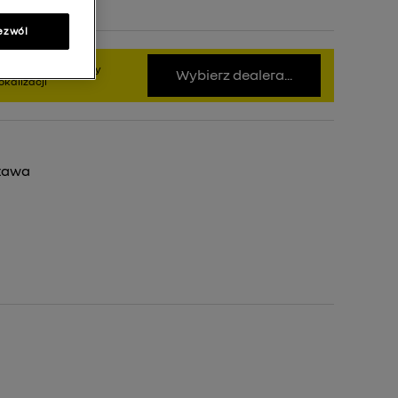
ezwól
bierz dealera, żeby
Wybierz dealera...
kalizacji
tawa