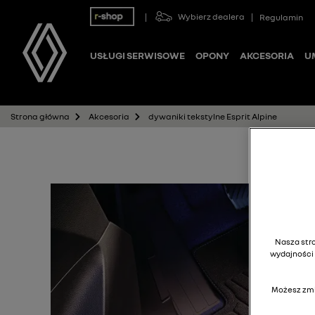
Wybierz dealera
Regulamin
USŁUGI SERWISOWE
OPONY
AKCESORIA
U
dywaniki tekstylne Esprit Alpine
Strona główna
Akcesoria
Nasza stro
wydajności 
Możesz zmi