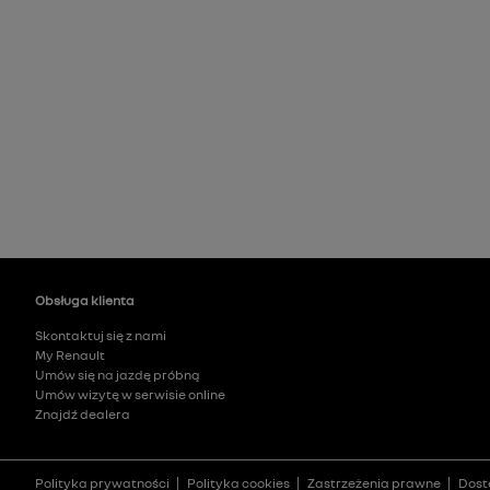
Obsługa klienta
Skontaktuj się z nami
My Renault
Umów się na jazdę próbną
Umów wizytę w serwisie online
Znajdź dealera
Polityka prywatności
Polityka cookies
Zastrzeżenia prawne
Dost