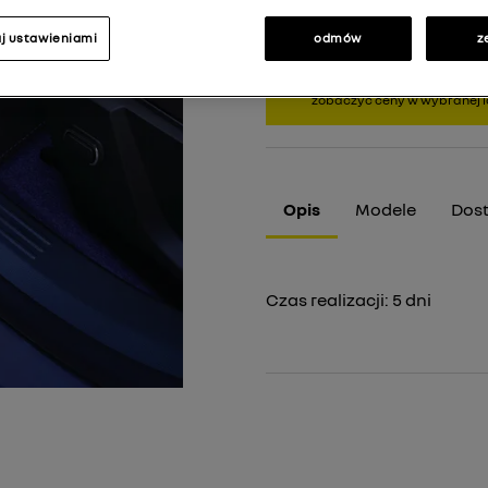
j ustawieniami
odmów
z
Widzisz ceny katalogowe. Wy
zobaczyć ceny w wybranej lo
Opis
Modele
Dos
Czas realizacji:
5
dni