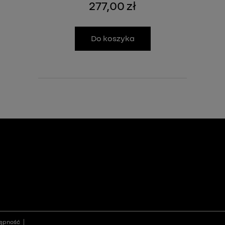
277,00 zł
Do koszyka
ępność