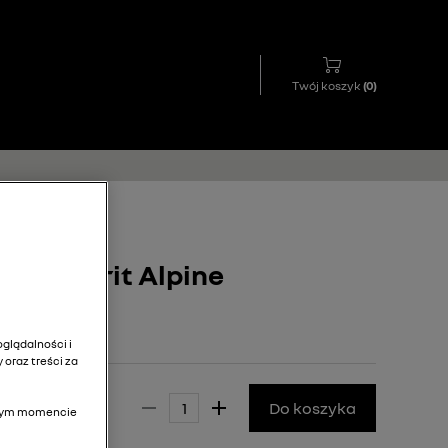
Twój koszyk
(
0
)
lne Esprit Alpine
glądalności i
 oraz treści za
15,00 zł
Do koszyka
olnym momencie