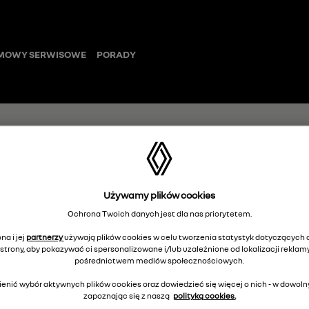
MOWY SERWISOWE
PORADY
dywaniki teksty
Używamy plików cookies
Ochrona Twoich danych jest dla nas priorytetem.
749M65586R
na i jej
partnerzy
używają plików cookies w celu tworzenia statystyk dotyczących o
strony, aby pokazywać ci spersonalizowane i/lub uzależnione od lokalizacji reklamy
pośrednictwem mediów społecznościowych.
5
Cena rekomendowana:
enić wybór aktywnych plików cookies oraz dowiedzieć się więcej o nich - w dow
zapoznając się z naszą
polityką cookies.