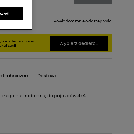
ezwól
pny.
Powiadom mnie o dostępności
bierz dealera, żeby
Wybierz dealera...
kalizacji
 techniczne
Dostawa
czególnie nadaje się do pojazdów 4x4 i