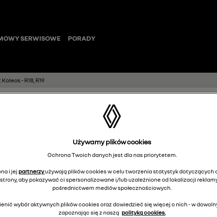
MOWY SERWISOWE
PORADY
oleos - R18, R19
Standardowe ł
Używamy plików cookies
Koleos - R18, R1
Ochrona Twoich danych jest dla nas priorytetem.
7711783375
na i jej
partnerzy
używają plików cookies w celu tworzenia statystyk dotyczących o
strony, aby pokazywać ci spersonalizowane i/lub uzależnione od lokalizacji reklamy
pośrednictwem mediów społecznościowych.
enić wybór aktywnych plików cookies oraz dowiedzieć się więcej o nich - w dow
1
Cena rekomendowana:
zapoznając się z naszą
polityką cookies.