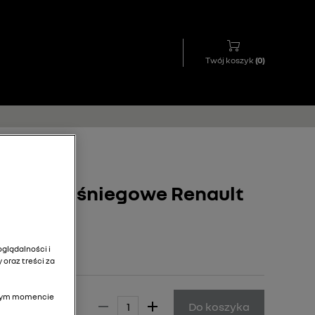
Twój koszyk
(
0
)
ańcuchy śniegowe Renault
9
glądalności i
 oraz treści za
olnym momencie
 049,00 zł
Do koszyka