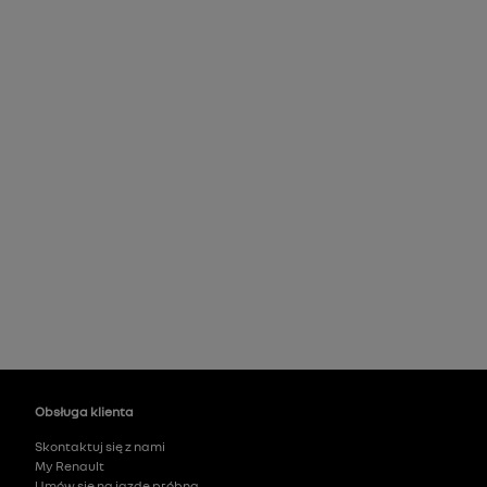
Obsługa klienta
Skontaktuj się z nami
My Renault
Umów się na jazdę próbną