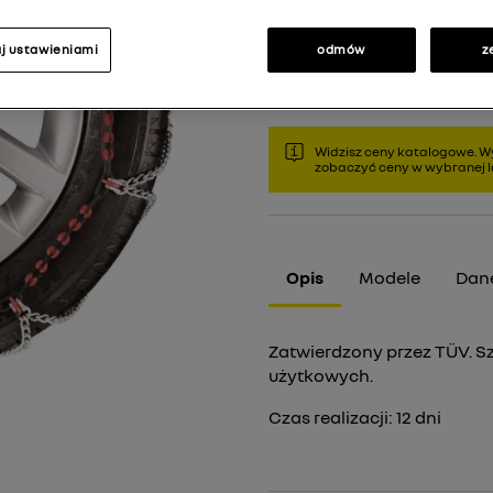
j ustawieniami
odmów
z
Produkt chwilowo niedostę
Widzisz ceny katalogowe. Wy
zobaczyć ceny w wybranej lo
Opis
Modele
Dane
Zatwierdzony przez TÜV. Sz
użytkowych.
Czas realizacji:
12
dni