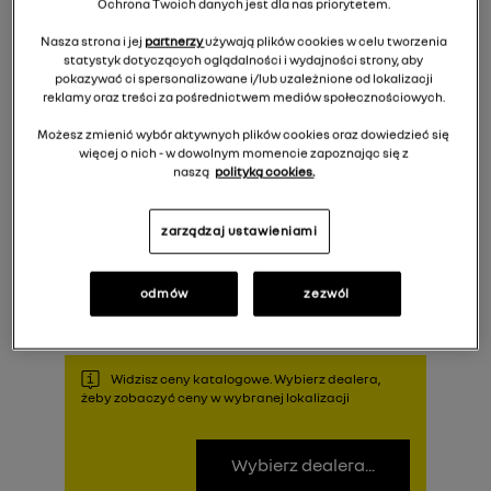
Ochrona Twoich danych jest dla nas priorytetem.
Nasza strona i jej
partnerzy
używają plików cookies w celu tworzenia
statystyk dotyczących oglądalności i wydajności strony, aby
pokazywać ci spersonalizowane i/lub uzależnione od lokalizacji
reklamy oraz treści za pośrednictwem mediów społecznościowych.
Możesz zmienić wybór aktywnych plików cookies oraz dowiedzieć się
więcej o nich - w dowolnym momencie zapoznając się z
naszą
polityką cookies.
266,00 zł
Cena rekomendowana:
zarządzaj ustawieniami
Do koszyka
odmów
zezwól
Widzisz ceny katalogowe. Wybierz dealera,
żeby zobaczyć ceny w wybranej lokalizacji
Wybierz dealera...