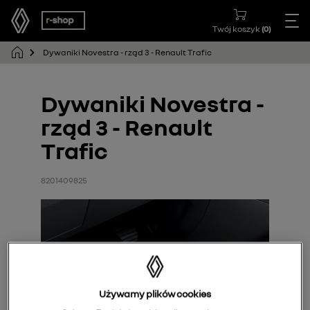
Twój koszyk
(
0
)
Dywaniki Novestra - rząd 3 - Renault Trafic
Dywaniki Novestra -
rząd 3 - Renault
Trafic
8201409825
Używamy plików cookies