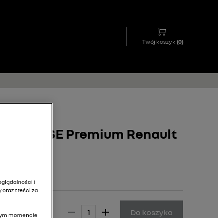
Twój koszyk
(
0
)
ylne BOSE Premium Renault
glądalności i
 oraz treści za
84,00 zł
Do koszyka
olnym momencie