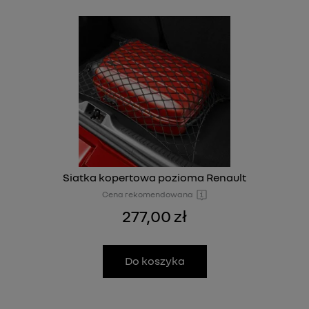
Siatka kopertowa pozioma Renault
Cena rekomendowana
277,00 zł
Do koszyka