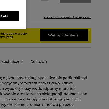
ezwól
pny.
Powiadom mnie o dostępności
bierz dealera, żeby
Wybierz dealera...
kalizacji
 techniczne
Dostawa
 dywaników tekstylnych idealnie podkreśli styl
i wygodnym zatrzaskom szybko i łatwo
e, a wysokiej klasy wodoodporny materiał
kowania oraz łatwość pielęgnacji. Nowoczesna
wia, że nie kolidują one z obsługą pedałów.
we wykończenia premium - nazwa pojazdu