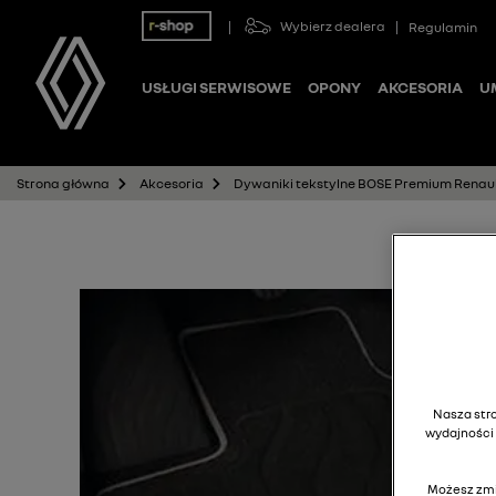
Wybierz dealera
Regulamin
USŁUGI SERWISOWE
OPONY
AKCESORIA
U
Dywaniki tekstylne BOSE Premium Renaul
Strona główna
Akcesoria
Nasza stro
wydajności 
Możesz zmi