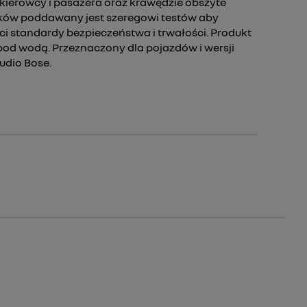
ierowcy i pasażera oraz krawędzie obszyte
ków poddawany jest szeregowi testów aby
i standardy bezpieczeństwa i trwałości. Produkt
pod wodą. Przeznaczony dla pojazdów i wersji
dio Bose.