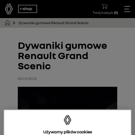
Twój koszyk
(
0
)
Dywaniki gumowe Renault Grand Scenic
Dywaniki gumowe
Renault Grand
Scenic
8201618022
Używamy plików cookies