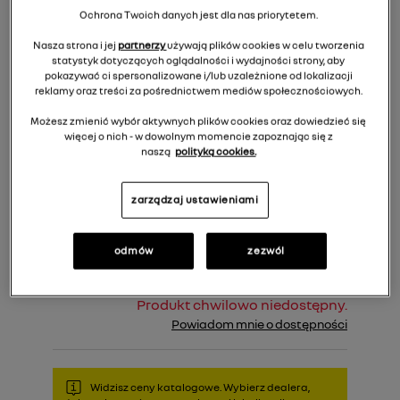
Ochrona Twoich danych jest dla nas priorytetem.
Nasza strona i jej
partnerzy
używają plików cookies w celu tworzenia
statystyk dotyczących oglądalności i wydajności strony, aby
pokazywać ci spersonalizowane i/lub uzależnione od lokalizacji
reklamy oraz treści za pośrednictwem mediów społecznościowych.
Możesz zmienić wybór aktywnych plików cookies oraz dowiedzieć się
więcej o nich - w dowolnym momencie zapoznając się z
naszą
polityką cookies.
378,00 zł
Cena rekomendowana:
zarządzaj ustawieniami
Do koszyka
odmów
zezwól
Produkt chwilowo niedostępny.
Powiadom mnie o dostępności
Widzisz ceny katalogowe. Wybierz dealera,