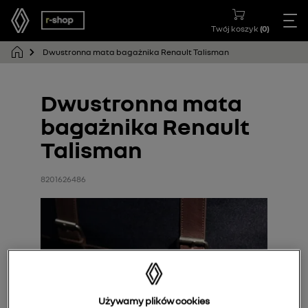
Twój koszyk
(
0
)
Dwustronna mata bagażnika Renault Talisman
Dwustronna mata
bagażnika Renault
Talisman
8201626486
Używamy plików cookies