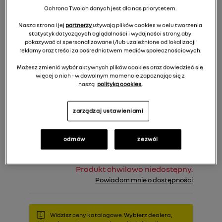
Ochrona Twoich danych jest dla nas priorytetem.
Nasza strona i jej
partnerzy
używają plików cookies w celu tworzenia
statystyk dotyczących oglądalności i wydajności strony, aby
pokazywać ci spersonalizowane i/lub uzależnione od lokalizacji
reklamy oraz treści za pośrednictwem mediów społecznościowych.
Możesz zmienić wybór aktywnych plików cookies oraz dowiedzieć się
więcej o nich - w dowolnym momencie zapoznając się z
naszą
polityką cookies.
419,00 zł
Cena rekomendowana:
zarządzaj ustawieniami
Do koszyka
odmów
zezwól
Produkt chwilowo niedostępny.
Powiadom mnie o dostępności
Widzisz ceny katalogowe. Wybierz dealera,