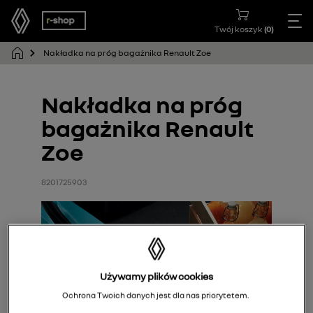
Twój koszyk
(
0
)
Nakładka na próg bagażnika Renault Zoe
Nakładka na próg
bagażnika Renault
Zoe
8201725903
Używamy plików cookies
Ochrona Twoich danych jest dla nas priorytetem.