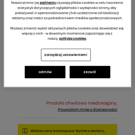
Nasza strona i jej
partnerzy
używają plików cookies w celu tworzenia
statystyk dotyczących oglądalności i wydajności strony, aby
pokazywać ci spersonalizowane i/lub uzależnione od lokalizacji
reklamy oraz treści za pośrednictwem mediów społecznościowych.
Możesz zmienić wybór aktywnych plików cookies oraz dowiedzieć się
więcej o nich - w dowolnym momencie zapoznając się z
naszą
polityką cookies.
zarządzaj ustawieniami
296,00 zł
Cena rekomendowana:
odmów
zezwól
Do koszyka
Produkt chwilowo niedostępny.
Powiadom mnie o dostępności
Widzisz ceny katalogowe. Wybierz dealera,