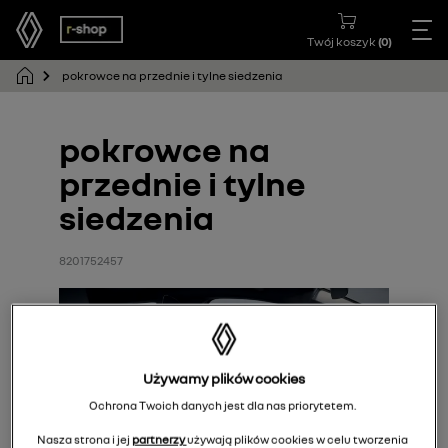
Twój koszyk
(
0
)
pokrowce na przednie i tylne siedzenia
pokrowce na
przednie i tylne
siedzenia
8201752457
Używamy plików cookies
Ochrona Twoich danych jest dla nas priorytetem.
Nasza strona i jej
partnerzy
używają plików cookies w celu tworzenia