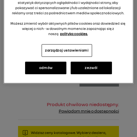
statystyk dotyczących oglądalności i wydajności strony, aby
pokazywać ci spersonalizowane i/lub uzależnione od lokalizacji
reklamy oraz treści za pośrednictwem mediów społecznościowych.
Możesz zmienić wybór aktywnych plików cookies oraz dowiedzieć się
więcej o nich - w dowolnym momencie zapoznając się z
naszą
polityką cookies.
zarządzaj ustawieniami
2 256,00 zł
Cena rekomendowana:
odmów
zezwól
Do koszyka
Produkt chwilowo niedostępny.
Powiadom mnie o dostępności
Widzisz ceny katalogowe. Wybierz dealera,